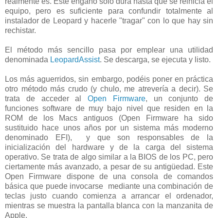
realmente es. Este engaño sólo dura hasta que se reinicia el
equipo, pero es suficiente para confundir totalmente al
instalador de Leopard y hacerle "tragar" con lo que hay sin
rechistar.
El método más sencillo pasa por emplear una utilidad
denominada
LeopardAssist
. Se descarga, se ejecuta y listo.
Los más aguerridos, sin embargo, podéis poner en práctica
otro método más crudo (y chulo, me atrevería a decir). Se
trata de acceder al
Open Firmware
, un conjunto de
funciones software de muy bajo nivel que residen en la
ROM de los Macs antiguos (Open Firmware ha sido
sustituido hace unos años por un sistema más moderno
denominado EFI), y que son responsables de la
inicialización del hardware y de la carga del sistema
operativo. Se trata de algo similar a la BIOS de los PC, pero
ciertamente más avanzado, a pesar de su antigüedad. Este
Open Firmware dispone de una consola de comandos
básica que puede invocarse mediante una combinación de
teclas justo cuando comienza a arrancar el ordenador,
mientras se muestra la pantalla blanca con la manzanita de
Apple.