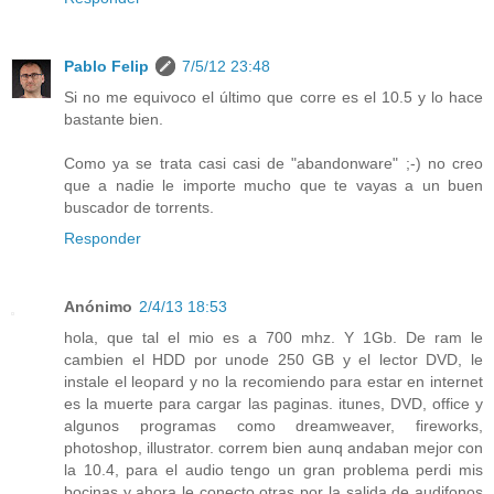
Pablo Felip
7/5/12 23:48
Si no me equivoco el último que corre es el 10.5 y lo hace
bastante bien.
Como ya se trata casi casi de "abandonware" ;-) no creo
que a nadie le importe mucho que te vayas a un buen
buscador de torrents.
Responder
Anónimo
2/4/13 18:53
hola, que tal el mio es a 700 mhz. Y 1Gb. De ram le
cambien el HDD por unode 250 GB y el lector DVD, le
instale el leopard y no la recomiendo para estar en internet
es la muerte para cargar las paginas. itunes, DVD, office y
algunos programas como dreamweaver, fireworks,
photoshop, illustrator. correm bien aunq andaban mejor con
la 10.4, para el audio tengo un gran problema perdi mis
bocinas y ahora le conecto otras por la salida de audifonos