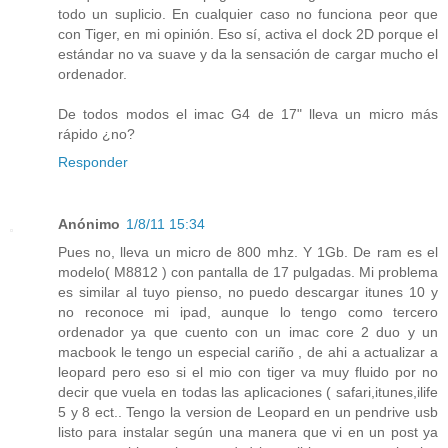
todo un suplicio. En cualquier caso no funciona peor que
con Tiger, en mi opinión. Eso sí, activa el dock 2D porque el
estándar no va suave y da la sensación de cargar mucho el
ordenador.
De todos modos el imac G4 de 17" lleva un micro más
rápido ¿no?
Responder
Anónimo
1/8/11 15:34
Pues no, lleva un micro de 800 mhz. Y 1Gb. De ram es el
modelo( M8812 ) con pantalla de 17 pulgadas. Mi problema
es similar al tuyo pienso, no puedo descargar itunes 10 y
no reconoce mi ipad, aunque lo tengo como tercero
ordenador ya que cuento con un imac core 2 duo y un
macbook le tengo un especial cariño , de ahi a actualizar a
leopard pero eso si el mio con tiger va muy fluido por no
decir que vuela en todas las aplicaciones ( safari,itunes,ilife
5 y 8 ect.. Tengo la version de Leopard en un pendrive usb
listo para instalar según una manera que vi en un post ya