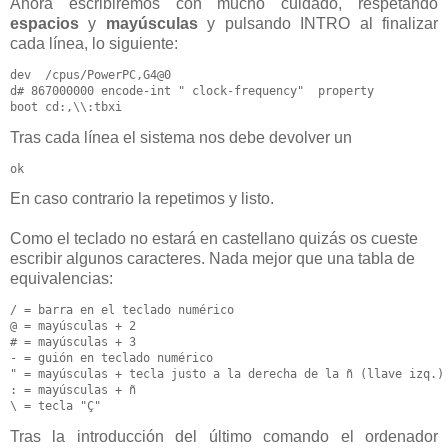
Ahora escribiremos con mucho cuidado, respetando
espacios
y
mayúsculas
y pulsando INTRO al finalizar
cada línea, lo siguiente:
dev  /cpus/PowerPC,G4@0

d# 867000000 encode-int " clock-frequency"  property

boot cd:,\\:tbxi
Tras cada línea el sistema nos debe devolver un
ok
En caso contrario la repetimos y listo.
Como el teclado no estará en castellano quizás os cueste
escribir algunos caracteres. Nada mejor que una tabla de
equivalencias:
/ = barra en el teclado numérico

@ = mayúsculas + 2

# = mayúsculas + 3

- = guión en teclado numérico

" = mayúsculas + tecla justo a la derecha de la ñ (llave izq.)

: = mayúsculas + ñ

\ = tecla "Ç"
Tras la introducción del último comando el ordenador