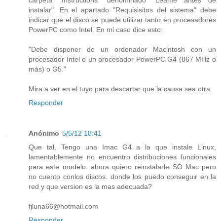
carpeta "Instructions" denominado "Léame antes de
instalar". En el apartado "Requisisitos del sistema" debe
indicar que el disco se puede utilizar tanto en procesadores
PowerPC como Intel. En mi caso dice esto:
"Debe disponer de un ordenador Macintosh con un
procesador Intel o un procesador PowerPC G4 (867 MHz o
más) o G5."
Mira a ver en el tuyo para descartar que la causa sea otra.
Responder
Anónimo
5/5/12 18:41
Que tal, Tengo una Imac G4 a la que instale Linux,
lamentablemente no encuentro distribuciones funcionales
para este modelo. ahora quiero reinstalarle SO Mac pero
no cuento conlos discos. donde los puedo conseguir en la
red y que version es la mas adecuada?
fjluna66@hotmail.com
Responder