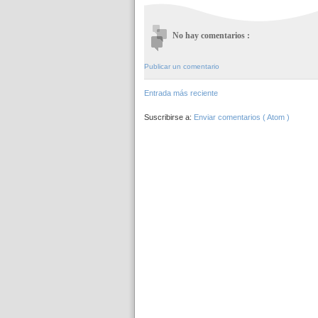
No hay comentarios :
Publicar un comentario
Entrada más reciente
Suscribirse a:
Enviar comentarios ( Atom )