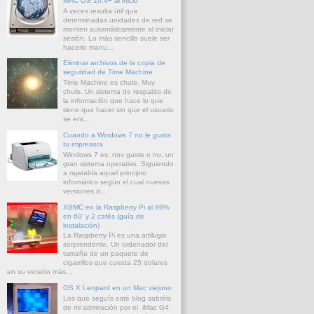
MAC OS 10.4+ al inicio
A veces resulta útil que
determinadas unidades de red se
monten automáticamente al iniciar
sesión. Lo más sencillo suele ser
hacerlo manu...
Eliminar archivos de la copia de
seguridad de Time Machine
Time Machine es chulo. Muy
chulo. Un sistema de respaldo de
la información que hace lo que
tiene que hacer sin que el usuario
se ent...
Cuando a Windows 7 no le gusta
tu impresora
Windows 7 es, nos guste o no, un
gran sistema operativo. Siguiendo
a rajatabla aquel principio
informático según el cual nuevas
versiones d...
XBMC en la Raspberry Pi al 99%
en 60' y 2 cafés (guía de
instalación)
La Raspberry Pi es una artilugio
sorprendente. Un ordenador del
tamaño de un paquete de
cigarrillos que cuesta 25 dolares
en su versión más...
OS X Leopard en un Mac viejuno
Los que seguís este blog sabréis
de mi admiración por el iMac G4