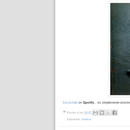
Escúchalo
en
Spotify
... es simplemente precio
Escrito a las
16:07
Etiquetas:
música