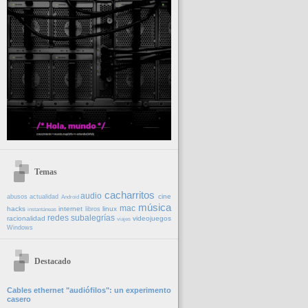
Temas
cacharritos
audio
cine
abusos
actualidad
Android
música
mac
hacks
internet
linux
libros
instantáneas
redes
subalegrías
racionalidad
videojuegos
viajes
Windows
Destacado
Cables ethernet "audiófilos": un experimento
casero