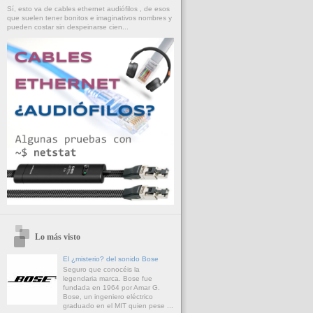
Sí, esto va de cables ethernet audiófilos , de esos
que suelen tener bonitos e imaginativos nombres y
pueden costar sin despeinarse cien...
Lo más visto
El ¿misterio? del sonido Bose
Seguro que conocéis la
legendaria marca. Bose fue
fundada en 1964 por Amar G.
Bose, un ingeniero eléctrico
graduado en el MIT quien pese ...