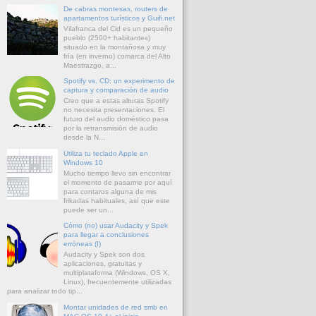
De cabras montesas, routers de
apartamentos turísticos y Guifi.net
Vilafranca del Cid es un pequeño
pueblo (2500+ habitantes)
situado en la montañosa y muy
fría (en inverno) comarca del Alto
Maestrazgo, a...
Spotify vs. CD: un experimento de
captura y comparación de audio
Creo que a estas alturas Spotify
no necesita presentaciones. El
futuro del audio doméstico pasa
por la retransmisión de audio
desde la N...
Utiliza tu teclado Apple en
Windows 10
Mucho tiempo llevo sin encontrar
el momento de pasarme por aquí
para contaros alguna de mis
frikadas habituales, así que este
puede ser un...
Cómo (no) usar Audacity y Spek
para llegar a conclusiones
erróneas (I)
Audacity y Spek son dos
aplicaciones, gratuitas y
multiplataforma (Windows, OS X,
Linux), frecuentemente utilizadas
para analizar todo tip...
Montar unidades de red smb en