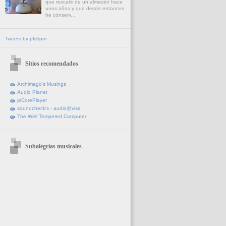
que rescaté de un almacén hace
unos años y que desde entonces
he conserv...
Tweets by pfelipm
Sitios recomendados
Archimago's Musings
Audio Planet
piCorePlayer
soundcheck's - audio@vise
The Well Tempered Computer
Subalegrías musicales