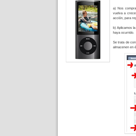
a) Nos compra
vuelva a crec
acción, para reg
b) Aplicamos l
haya ocurrido.
Se trata de con
almacenen en é