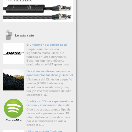
Lo más visto
El ¿misterio? del sonido Bose
Seguro que conocéis la
legendaria marca. Bose fue
fundada en 1964 por Amar G.
Bose, un ingeniero eléctrico
graduado en el MIT quien pese ...
De cabras montesas, routers de
apartamentos turísticos y Guifi.net
Vilafranca del Cid es un pequeño
pueblo (2500+ habitantes)
situado en la montañosa y muy
fría (en inverno) comarca del Alto
Maestrazgo, a...
Spotify vs. CD: un experimento de
captura y comparación de audio
Creo que a estas alturas Spotify
no necesita presentaciones. El
futuro del audio doméstico pasa
por la retransmisión de audio
desde la N...
Utiliza tu teclado Apple en