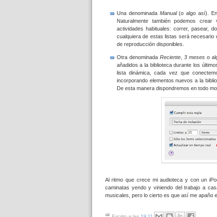
Una denominada
Manual
(o algo así). 
Naturalmente también podemos crear v
actividades habituales: correr, pasear, 
cualquiera de estas listas será necesario
de reproducción disponibles.
Otra denominada
Reciente
,
3 meses
o al
añadidos a la biblioteca durante los últim
lista dinámica, cada vez que conectem
incorporando elementos nuevos a la bibli
De esta manera dispondremos en todo mo
Al ritmo que crece mi audioteca y con un iP
caminatas yendo y viniendo del trabajo a ca
musicales, pero lo cierto es que así me apaño
Escrito a las
19:11