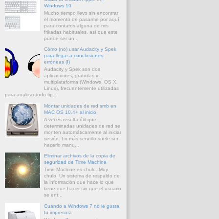
Windows 10
Mucho tiempo llevo sin encontrar
el momento de pasarme por aquí
para contaros alguna de mis
frikadas habituales, así que este
puede ser un...
Cómo (no) usar Audacity y Spek
para llegar a conclusiones
erróneas (I)
Audacity y Spek son dos
aplicaciones, gratuitas y
multiplataforma (Windows, OS X,
Linux), frecuentemente utilizadas
para analizar todo tip...
Montar unidades de red smb en
MAC OS 10.4+ al inicio
A veces resulta útil que
determinadas unidades de red se
monten automáticamente al iniciar
sesión. Lo más sencillo suele ser
hacerlo manu...
Eliminar archivos de la copia de
seguridad de Time Machine
Time Machine es chulo. Muy
chulo. Un sistema de respaldo de
la información que hace lo que
tiene que hacer sin que el usuario
se ent...
Cuando a Windows 7 no le gusta
tu impresora