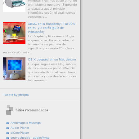
Windows 7 es, nos guste o no, un
gran sistema operativo. Siguiendo
a rajatabla aquel principio
informático según el cual nuevas
versiones d...
XBMC en la Raspberry Pi al 99%
en 60' y 2 cafés (guía de
instalación)
La Raspberry Pi es una artilugio
sorprendente. Un ordenador del
tamaño de un paquete de
cigarrillos que cuesta 25 dolares
en su versión más...
OS X Leopard en un Mac viejuno
Los que seguís este blog sabréis
de mi admiración por el iMac G4
que rescaté de un almacén hace
unos años y que desde entonces
he conserv...
Tweets by pfelipm
Sitios recomendados
Archimago's Musings
Audio Planet
piCorePlayer
soundcheck's - audio@vise