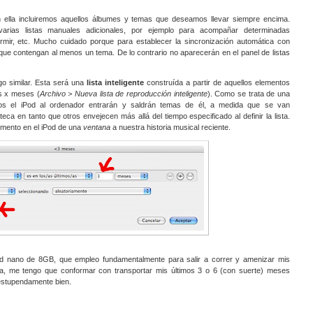
En ella incluiremos aquellos álbumes y temas que deseamos llevar siempre encima.
arias listas manuales adicionales, por ejemplo para acompañar determinadas
dormir, etc. Mucho cuidado porque para establecer la sincronización automática con
 que contengan al menos un tema. De lo contrario no aparecerán en el panel de listas
go similar
.
Esta será una
lista inteligente
construída a partir de aquellos elementos
os x meses (
Archivo > Nueva lista de reproducción inteligente
). Como se trata de una
os el iPod al ordenador entrarán y saldrán temas de él, a medida que se van
oteca en tanto que otros
envejecen
más allá del tiempo especificado al definir la lista.
mento en el iPod de una
ventana
a nuestra historia musical reciente.
od nano de 8GB, que empleo fundamentalmente para salir a correr y amenizar mis
sa, me tengo que conformar con transportar mis últimos 3 o 6 (con suerte) meses
 estupendamente bien.