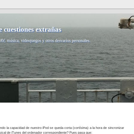
 cuestiones extrañas
AV, música, videojuegos y otros desvaríos personales.
o la capacidad de nuestro iPod se queda corta (cortísima) a la hora de sincronizar
usical de iTunes del ordenador correspondiente? Pues pasa que: