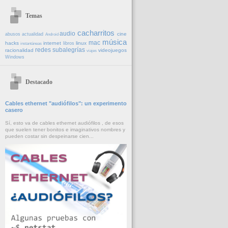
Temas
cacharritos
audio
cine
abusos
actualidad
Android
música
mac
hacks
internet
linux
libros
instantáneas
redes
subalegrías
racionalidad
videojuegos
viajes
Windows
Destacado
Cables ethernet "audiófilos": un experimento
casero
Sí, esto va de cables ethernet audiófilos , de esos
que suelen tener bonitos e imaginativos nombres y
pueden costar sin despeinarse cien...