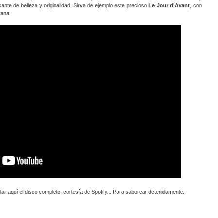
sante de belleza y originalidad. Sirva de ejemplo este precioso
Le Jour d'Avant
, con
tana:
tar aquí el disco completo, cortesía de Spotify... Para saborear detenidamente.