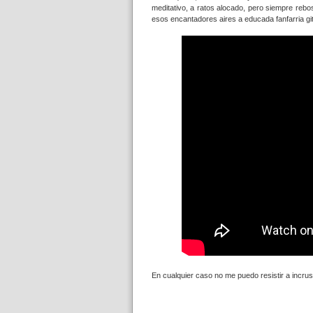
meditativo, a ratos alocado, pero siempre rebo
esos encantadores aires a educada fanfarria gi
En cualquier caso no me puedo resistir a incrus