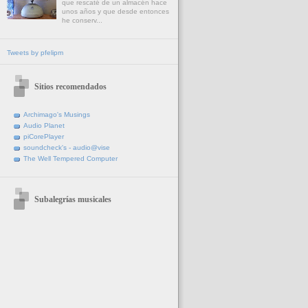
que rescaté de un almacén hace
unos años y que desde entonces
he conserv...
Tweets by pfelipm
Sitios recomendados
Archimago's Musings
Audio Planet
piCorePlayer
soundcheck's - audio@vise
The Well Tempered Computer
Subalegrías musicales