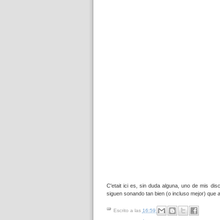
C'etait ici es, sin duda alguna, uno de mis d
siguen sonando tan bien (o incluso mejor) que 
Escrito a las
16:59