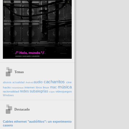
Temas
cacharritos
audio
cine
abusos
actualidad
Android
música
mac
hacks
internet
linux
libros
instantáneas
redes
subalegrías
racionalidad
videojuegos
viajes
Windows
Destacado
Cables ethernet "audiófilos": un experimento
casero