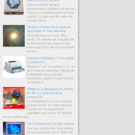
MAC OS 10.4+ al inicio
A veces resulta útil que
determinadas unidades de red se
monten automáticamente al iniciar
sesión. Lo más sencillo suele ser
hacerlo manu...
Eliminar archivos de la copia de
seguridad de Time Machine
Time Machine es chulo. Muy
chulo. Un sistema de respaldo de
la información que hace lo que
tiene que hacer sin que el usuario
se ent...
Cuando a Windows 7 no le gusta
tu impresora
Windows 7 es, nos guste o no, un
gran sistema operativo. Siguiendo
a rajatabla aquel principio
informático según el cual nuevas
versiones d...
XBMC en la Raspberry Pi al 99%
en 60' y 2 cafés (guía de
instalación)
La Raspberry Pi es una artilugio
sorprendente. Un ordenador del
tamaño de un paquete de
cigarrillos que cuesta 25 dolares
en su versión más...
OS X Leopard en un Mac viejuno
Los que seguís este blog sabréis
de mi admiración por el iMac G4