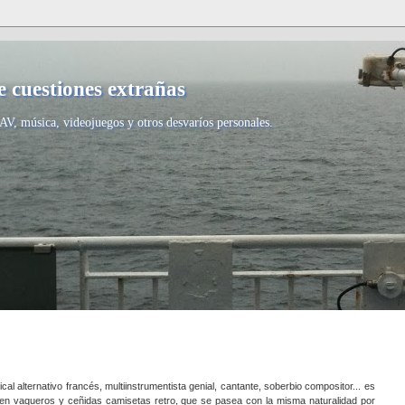
 cuestiones extrañas
AV, música, videojuegos y otros desvaríos personales.
l alternativo francés, multiinstrumentista genial, cantante, soberbio compositor... es
do en vaqueros y ceñidas camisetas retro, que se pasea con la misma naturalidad por