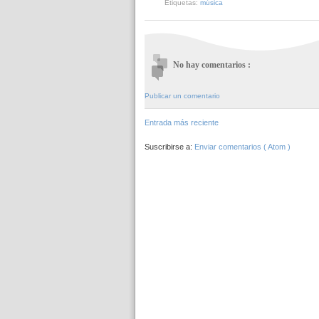
Etiquetas:
música
No hay comentarios :
Publicar un comentario
Entrada más reciente
Suscribirse a:
Enviar comentarios ( Atom )