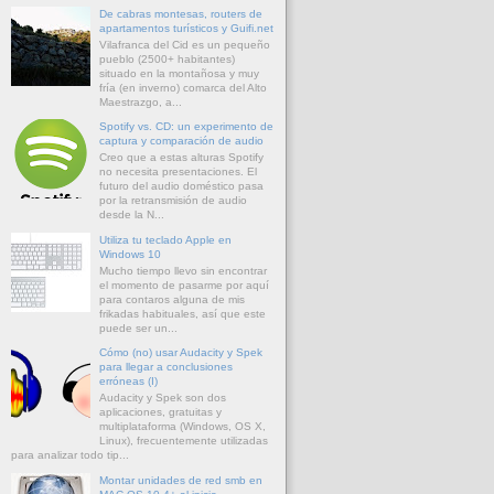
De cabras montesas, routers de
apartamentos turísticos y Guifi.net
Vilafranca del Cid es un pequeño
pueblo (2500+ habitantes)
situado en la montañosa y muy
fría (en inverno) comarca del Alto
Maestrazgo, a...
Spotify vs. CD: un experimento de
captura y comparación de audio
Creo que a estas alturas Spotify
no necesita presentaciones. El
futuro del audio doméstico pasa
por la retransmisión de audio
desde la N...
Utiliza tu teclado Apple en
Windows 10
Mucho tiempo llevo sin encontrar
el momento de pasarme por aquí
para contaros alguna de mis
frikadas habituales, así que este
puede ser un...
Cómo (no) usar Audacity y Spek
para llegar a conclusiones
erróneas (I)
Audacity y Spek son dos
aplicaciones, gratuitas y
multiplataforma (Windows, OS X,
Linux), frecuentemente utilizadas
para analizar todo tip...
Montar unidades de red smb en