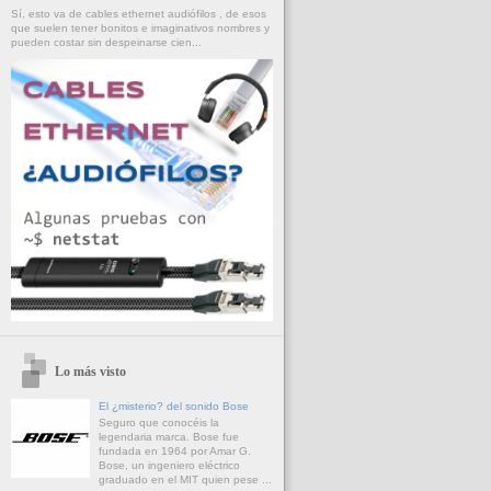
Sí, esto va de cables ethernet audiófilos , de esos
que suelen tener bonitos e imaginativos nombres y
pueden costar sin despeinarse cien...
Lo más visto
El ¿misterio? del sonido Bose
Seguro que conocéis la
legendaria marca. Bose fue
fundada en 1964 por Amar G.
Bose, un ingeniero eléctrico
graduado en el MIT quien pese ...