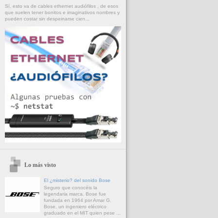
Sí, esto va de cables ethernet audiófilos , de esos
que suelen tener bonitos e imaginativos nombres y
pueden costar sin despeinarse cien...
Lo más visto
El ¿misterio? del sonido Bose
Seguro que conocéis la
legendaria marca. Bose fue
fundada en 1964 por Amar G.
Bose, un ingeniero eléctrico
graduado en el MIT quien pese ...