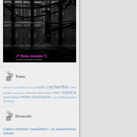
Temas
cacharritos
audio
cine
abusos
actualidad
Android
música
mac
hacks
internet
linux
libros
instantáneas
redes
subalegrías
racionalidad
videojuegos
viajes
Windows
Destacado
Cables ethernet "audiófilos": un experimento
casero