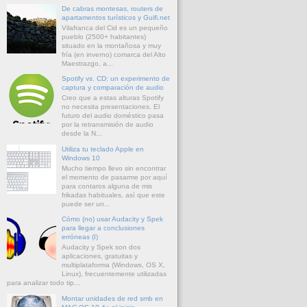
De cabras montesas, routers de
apartamentos turísticos y Guifi.net
Vilafranca del Cid es un pequeño
pueblo (2500+ habitantes)
situado en la montañosa y muy
fría (en inverno) comarca del Alto
Maestrazgo, a...
Spotify vs. CD: un experimento de
captura y comparación de audio
Creo que a estas alturas Spotify
no necesita presentaciones. El
futuro del audio doméstico pasa
por la retransmisión de audio
desde la N...
Utiliza tu teclado Apple en
Windows 10
Mucho tiempo llevo sin encontrar
el momento de pasarme por aquí
para contaros alguna de mis
frikadas habituales, así que este
puede ser un...
Cómo (no) usar Audacity y Spek
para llegar a conclusiones
erróneas (I)
Audacity y Spek son dos
aplicaciones, gratuitas y
multiplataforma (Windows, OS X,
Linux), frecuentemente utilizadas
para analizar todo tip...
Montar unidades de red smb en