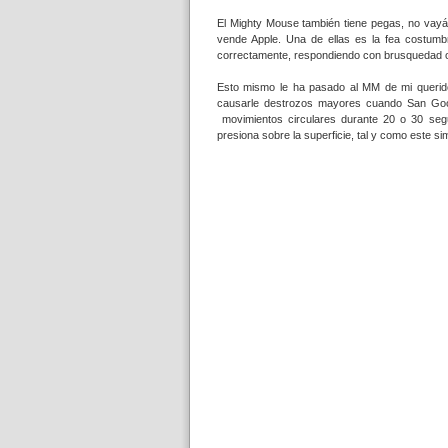
El Mighty Mouse también tiene pegas, no vayáis
vende Apple. Una de ellas es la fea costumbr
correctamente, respondiendo con brusquedad o 
Esto mismo le ha pasado al MM de mi queri
causarle destrozos mayores cuando San Googl
movimientos circulares durante 20 o 30 seg
presiona sobre la superficie, tal y como este 