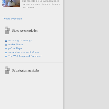
que rescaté de un almacén hace
unos años y que desde entonces
he conserv...
Tweets by pfelipm
Sitios recomendados
Archimago's Musings
Audio Planet
piCorePlayer
soundcheck's - audio@vise
The Well Tempered Computer
Subalegrías musicales