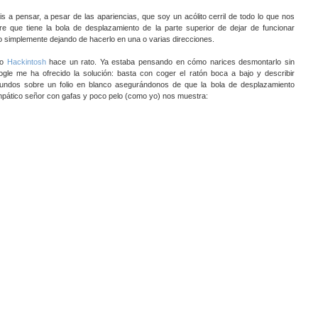
 a pensar, a pesar de las apariencias, que soy un acólito cerril de todo lo que nos
e que tiene la bola de desplazamiento de la parte superior de dejar de funcionar
simplemente dejando de hacerlo en una o varias direcciones.
do
Hackintosh
hace un rato. Ya estaba pensando en cómo narices desmontarlo sin
e me ha ofrecido la solución: basta con coger el ratón boca a bajo y describir
undos sobre un folio en blanco asegurándonos de que la bola de desplazamiento
simpático señor con gafas y poco pelo (como yo) nos muestra: