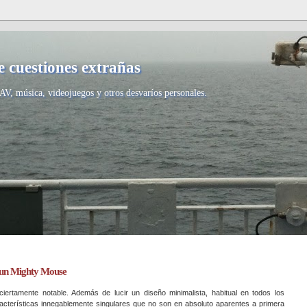
 cuestiones extrañas
AV, música, videojuegos y otros desvaríos personales.
 un Mighty Mouse
iertamente notable. Además de lucir un diseño minimalista, habitual en todos los
acterísticas innegablemente singulares que no son en absoluto aparentes a primera