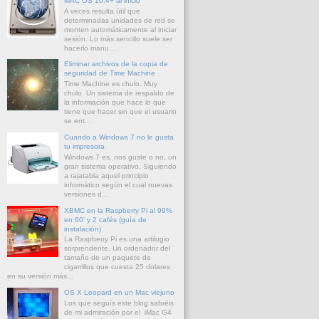
MAC OS 10.4+ al inicio
A veces resulta útil que
determinadas unidades de red se
monten automáticamente al iniciar
sesión. Lo más sencillo suele ser
hacerlo manu...
Eliminar archivos de la copia de
seguridad de Time Machine
Time Machine es chulo. Muy
chulo. Un sistema de respaldo de
la información que hace lo que
tiene que hacer sin que el usuario
se ent...
Cuando a Windows 7 no le gusta
tu impresora
Windows 7 es, nos guste o no, un
gran sistema operativo. Siguiendo
a rajatabla aquel principio
informático según el cual nuevas
versiones d...
XBMC en la Raspberry Pi al 99%
en 60' y 2 cafés (guía de
instalación)
La Raspberry Pi es una artilugio
sorprendente. Un ordenador del
tamaño de un paquete de
cigarrillos que cuesta 25 dolares
en su versión más...
OS X Leopard en un Mac viejuno
Los que seguís este blog sabréis
de mi admiración por el iMac G4