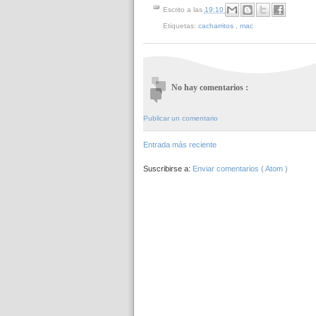
Escrito a las
19:10
Etiquetas:
cacharritos
,
mac
No hay comentarios :
Publicar un comentario
Entrada más reciente
Suscribirse a:
Enviar comentarios ( Atom )