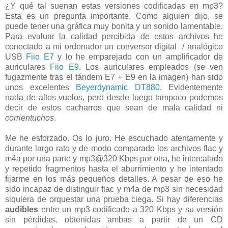
¿Y qué tal suenan estas versiones codificadas en mp3?
Esta es un pregunta importante. Como alguien dijo, se
puede tener una gráfica muy bonita y un sonido lamentable.
Para evaluar la calidad percibida de estos archivos he
conectado a mi ordenador un conversor digital / analógico
USB
Fiio E7
y lo he emparejado con un amplificador de
auriculares
Fiio E9
. Los auriculares empleados (se ven
fugazmente tras el tándem E7 + E9 en la imagen) han sido
unos excelentes
Beyerdynamic DT880
. Evidentemente
nada de altos vuelos, pero desde luego tampoco podemos
decir de estos cacharros que sean de mala calidad ni
corrientuchos
.
Me he esforzado. Os lo juro. He escuchado atentamente y
durante largo rato y de modo comparado los archivos flac y
m4a por una parte y mp3@320 Kbps por otra, he intercalado
y repetido fragmentos hasta el aburrimiento y he intentado
fijarme en los más pequeños detalles. A pesar de eso he
sido incapaz de distinguir flac y m4a de mp3 sin necesidad
siquiera de orquestar una prueba ciega. Si hay diferencias
audibles
entre un mp3 codificado a 320 Kbps y su versión
sin pérdidas, obtenidas ambas a partir de un CD