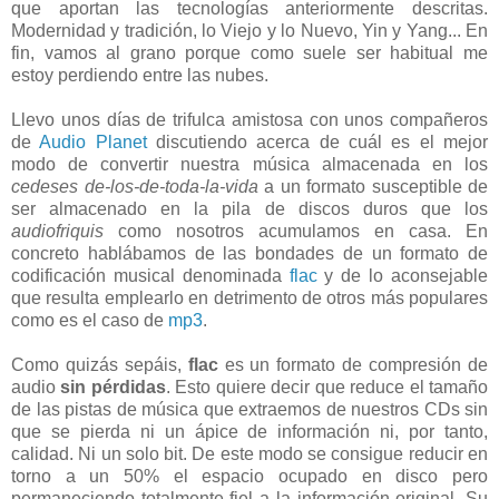
que aportan las tecnologías anteriormente descritas.
Modernidad y tradición, lo Viejo y lo Nuevo, Yin y Yang... En
fin, vamos al grano porque como suele ser habitual me
estoy perdiendo entre las nubes.
Llevo unos días de trifulca amistosa con unos compañeros
de
Audio Planet
discutiendo acerca de cuál es el mejor
modo de convertir nuestra música almacenada en los
cedeses de-los-de-toda-la-vida
a un formato susceptible de
ser almacenado en la pila de discos duros que los
audiofriquis
como nosotros acumulamos en casa. En
concreto hablábamos de las bondades de un formato de
codificación musical denominada
flac
y de lo aconsejable
que resulta emplearlo en detrimento de otros más populares
como es el caso de
mp3
.
Como quizás sepáis,
flac
es un formato de compresión de
audio
sin pérdidas
. Esto quiere decir que reduce el tamaño
de las pistas de música que extraemos de nuestros CDs sin
que se pierda ni un ápice de información ni, por tanto,
calidad. Ni un solo bit. De este modo se consigue reducir en
torno a un 50% el espacio ocupado en disco pero
permaneciendo totalmente fiel a la información original. Su