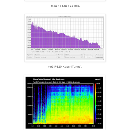
m4a
44 Khz / 16 bits
.
mp3@320 Kbps (iTunes).