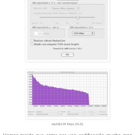
mp3@128 Kbps (XLD).