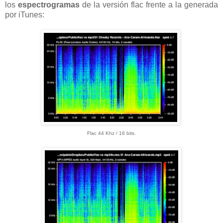
los
espectrogramas
de la versión flac frente a la generada
por iTunes:
Flac
44 Khz / 16 bits
.