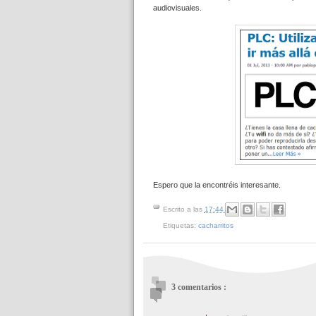
audiovisuales.
Espero que la encontréis interesante.
Escrito a las
17:44
Etiquetas:
cacharritos
3 comentarios :