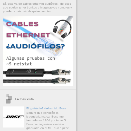
Sí, esto va de cables ethernet audiófilos , de esos
que suelen tener bonitos e imaginativos nombres y
pueden costar sin despeinarse cien...
Lo más visto
El ¿misterio? del sonido Bose
Seguro que conocéis la
legendaria marca. Bose fue
fundada en 1964 por Amar G.
Bose, un ingeniero eléctrico
graduado en el MIT quien pese ...