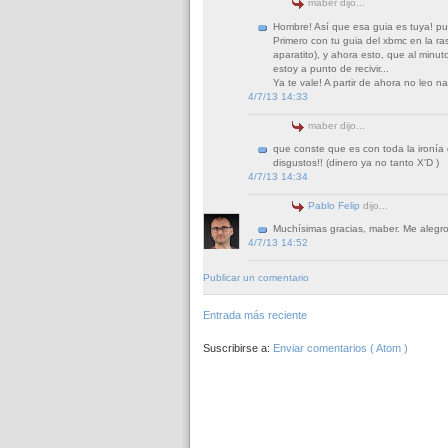
maber dijo...
Hombre! Así que esa guia es tuya! p
Primero con tu guia del xbmc en la r
aparatito), y ahora esto, que al minu
estoy a punto de recivir...
Ya te vale! A partir de ahora no leo 
4/7/13 14:33
maber dijo...
que conste que es con toda la ironía
disgustos!! (dinero ya no tanto X'D )
4/7/13 14:34
Pablo Felip
dijo...
Muchísimas gracias, maber. Me alegro
4/7/13 14:52
Publicar un comentario
Entrada más reciente
Suscribirse a:
Enviar comentarios ( Atom )