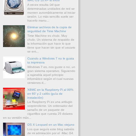
MAC OS 10.4+ al inicio
A veces resulta útil que
determinadas unidades de red se
monten automáticamente al iniciar
sesión. Lo más sencillo suele ser
hacerlo manu...
Eliminar archivos de la copia de
seguridad de Time Machine
Time Machine es chulo. Muy
chulo. Un sistema de respaldo de
la información que hace lo que
tiene que hacer sin que el usuario
se ent...
Cuando a Windows 7 no le gusta
tu impresora
Windows 7 es, nos guste o no, un
gran sistema operativo. Siguiendo
a rajatabla aquel principio
informático según el cual nuevas
versiones d...
XBMC en la Raspberry Pi al 99%
en 60' y 2 cafés (guía de
instalación)
La Raspberry Pi es una artilugio
sorprendente. Un ordenador del
tamaño de un paquete de
cigarrillos que cuesta 25 dolares
en su versión más...
OS X Leopard en un Mac viejuno
Los que seguís este blog sabréis
de mi admiración por el iMac G4