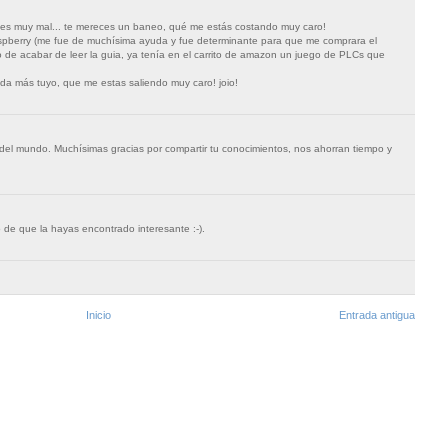
ues muy mal... te mereces un baneo, qué me estás costando muy caro!
aspberry (me fue de muchísima ayuda y fue determinante para que me comprara el
to de acabar de leer la guia, ya tenía en el carrito de amazon un juego de PLCs que
nada más tuyo, que me estas saliendo muy caro! joio!
 del mundo. Muchísimas gracias por compartir tu conocimientos, nos ahorran tiempo y
 de que la hayas encontrado interesante :-).
Inicio
Entrada antigua