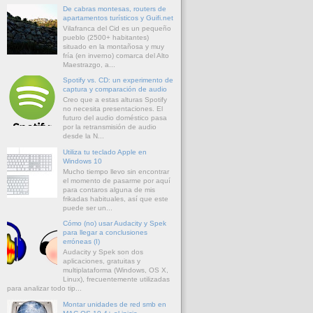
De cabras montesas, routers de
apartamentos turísticos y Guifi.net
Vilafranca del Cid es un pequeño
pueblo (2500+ habitantes)
situado en la montañosa y muy
fría (en inverno) comarca del Alto
Maestrazgo, a...
Spotify vs. CD: un experimento de
captura y comparación de audio
Creo que a estas alturas Spotify
no necesita presentaciones. El
futuro del audio doméstico pasa
por la retransmisión de audio
desde la N...
Utiliza tu teclado Apple en
Windows 10
Mucho tiempo llevo sin encontrar
el momento de pasarme por aquí
para contaros alguna de mis
frikadas habituales, así que este
puede ser un...
Cómo (no) usar Audacity y Spek
para llegar a conclusiones
erróneas (I)
Audacity y Spek son dos
aplicaciones, gratuitas y
multiplataforma (Windows, OS X,
Linux), frecuentemente utilizadas
para analizar todo tip...
Montar unidades de red smb en