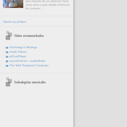
que rescaté de un almacén hace
unos años y que desde entonces
he conserv...
Tweets by pfelipm
Sitios recomendados
Archimago's Musings
Audio Planet
piCorePlayer
soundcheck's - audio@vise
The Well Tempered Computer
Subalegrías musicales