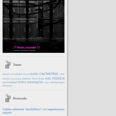
Temas
cacharritos
audio
cine
abusos
actualidad
Android
música
mac
hacks
internet
linux
libros
instantáneas
redes
subalegrías
racionalidad
videojuegos
viajes
Windows
Destacado
Cables ethernet "audiófilos": un experimento
casero