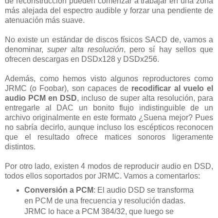
de reconstrucción pueden comenzar a trabajar en una zona
más alejada del espectro audible y forzar una pendiente de
atenuación más suave.
No existe un estándar de discos físicos SACD de, vamos a
denominar,
super alta resolución
, pero sí hay sellos que
ofrecen descargas en DSDx128 y DSDx256.
Además, como hemos visto algunos reproductores como
JRMC (o Foobar), son capaces de
recodificar al vuelo el
audio PCM en DSD
, incluso de super alta resolución, para
entregarle al DAC un bonito flujo indistinguible de un
archivo originalmente en este formato ¿Suena mejor? Pues
no sabría decirlo, aunque incluso los escépticos reconocen
que el resultado ofrece matices sonoros ligeramente
distintos.
Por otro lado, existen 4 modos de reproducir audio en DSD,
todos ellos soportados por JRMC. Vamos a comentarlos:
Conversión a PCM
: El audio DSD se transforma
en PCM de una frecuencia y resolución dadas.
JRMC lo hace a PCM 384/32, que luego se