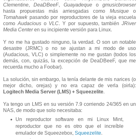
Clementine
,
DeaDBeeF
,
Guayadeque
o
gmusicbrowser
hasta propuestas más arriesgadas como
Musique
o
Tomahawk
pasando por reproductores de la vieja escuela
como
Audacious
o
VLC
. Y por supuesto, también
JRiver
Media Center
en su incipiente versión para Linux.
Y no me ha gustado ninguno, la verdad. O son un notable
desastre (JRMC) o no se ajustan a mi modo de uso
(Audacious, VLC) o simplemente no me gustan (todos los
demás, con, quizás, la excepción de DeaDBeeF, que me
recuerda mucho a Foobar).
La solución, sin embargo, la tenía delante de mis narices (o
mejor dicho, orejas) y no era capaz de verla (oirla):
Logitech Media Server (LMS) + Squeezelite
.
Ya tengo un LMS en su versión 7.9 corriendo 24/365 en un
NAS, de modo que solo necesitaba:
Un reproductor software en mi Linux Mint,
reproductor que no es otro que el increíble
emulador de Squeezebox,
Squeezelite
.