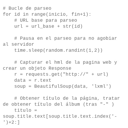
# Bucle de parseo
for id in range(inicio, fin+1):
# URL base para parseo
url = url_base + str(id)
# Pausa en el parseo para no agobiar
al servidor
time.sleep(random.randint(1,2))
# Capturar el hml de la pagina web y
crear un objeto Response
r = requests.get("http://" + url)
data = r.text
soup = BeautifulSoup(data, 'lxml')
# Obtener título de la página, tratar
de obtener título del álbum (tras "-" )
titulo =
soup.title.text[soup.title.text.index('-
')+2:]