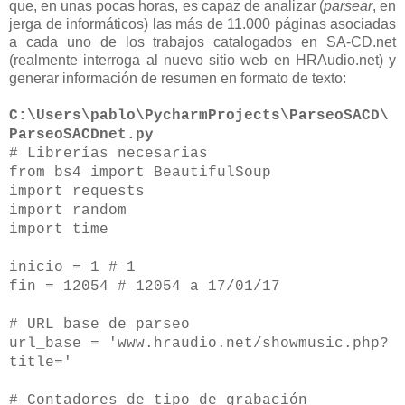
que, en unas pocas horas, es capaz de analizar (
parsear
, en
jerga de informáticos) las más de 11.000 páginas asociadas
a cada uno de los trabajos catalogados en SA-CD.net
(realmente interroga al nuevo sitio web en HRAudio.net) y
generar información de resumen en formato de texto:
C:\Users\pablo\PycharmProjects\ParseoSACD\
ParseoSACDnet.py
# Librerías necesarias
from bs4 import BeautifulSoup
import requests
import random
import time
inicio = 1 # 1
fin = 12054 # 12054 a 17/01/17
# URL base de parseo
url_base = 'www.hraudio.net/showmusic.php?
title='
# Contadores de tipo de grabación