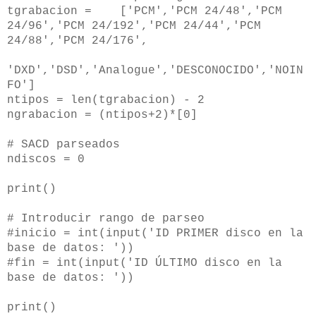
tgrabacion = ['PCM','PCM 24/48','PCM
24/96','PCM 24/192','PCM 24/44','PCM
24/88','PCM 24/176',
'DXD','DSD','Analogue','DESCONOCIDO','NOIN
FO']
ntipos = len(tgrabacion) - 2
ngrabacion = (ntipos+2)*[0]
# SACD parseados
ndiscos = 0
print()
# Introducir rango de parseo
#inicio = int(input('ID PRIMER disco en la
base de datos: '))
#fin = int(input('ID ÚLTIMO disco en la
base de datos: '))
print()