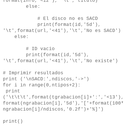
format(info,'<12'), '\t', titulo)
else:
# El disco no es SACD
print(format(id,'5d'),
'\t',format(url,'<41'),'\t','No es SACD')
else:
# ID vacio
print(format(id,'5d'),
'\t',format(url,'<41'),'\t','No existe')
# Imprimir resultados
print ('\nSACD:',ndiscos,'->')
for i in range(0,ntipos+2):
print
('\t\t\t',format(tgrabacion[i]+':','<13'),
format(ngrabacion[i],'5d'),'['+format(100*
ngrabacion[i]/ndiscos,'0.2f')+'%]')
print()