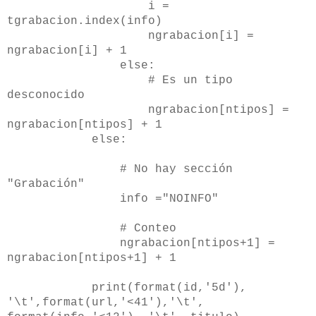
i =
tgrabacion.index(info)
ngrabacion[i] =
ngrabacion[i] + 1
else:
# Es un tipo
desconocido
ngrabacion[ntipos] =
ngrabacion[ntipos] + 1
else:
# No hay sección
"Grabación"
info ="NOINFO"
# Conteo
ngrabacion[ntipos+1] =
ngrabacion[ntipos+1] + 1
print(format(id,'5d'),
'\t',format(url,'<41'),'\t',