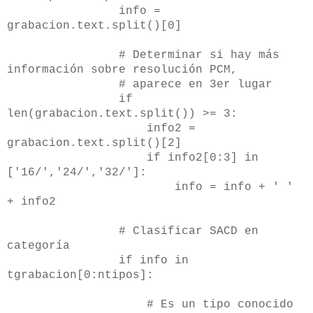
info =
grabacion.text.split()[0]
# Determinar si hay más
información sobre resolución PCM,
# aparece en 3er lugar
if
len(grabacion.text.split()) >= 3:
info2 =
grabacion.text.split()[2]
if info2[0:3] in
['16/','24/','32/']:
info = info + ' '
+ info2
# Clasificar SACD en
categoría
if info in
tgrabacion[0:ntipos]:
# Es un tipo conocido