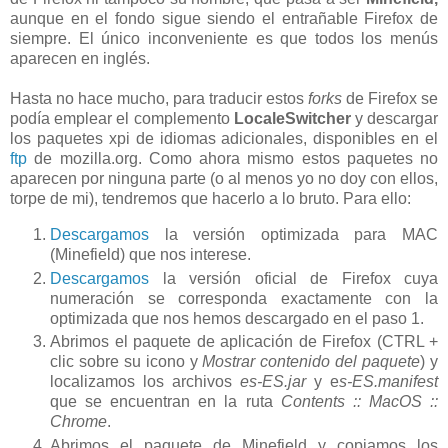
aunque en el fondo sigue siendo el entrañable Firefox de
siempre. El único inconveniente es que todos los menús
aparecen en inglés.
Hasta no hace mucho, para traducir estos
forks
de Firefox se
podía emplear el complemento
LocaleSwitcher
y descargar
los paquetes xpi de idiomas adicionales, disponibles en el
ftp
de mozilla.org. Como ahora mismo estos paquetes no
aparecen por ninguna parte (o al menos yo no doy con ellos,
torpe de mi), tendremos que hacerlo a lo bruto. Para ello:
Descargamos
la versión optimizada para MAC
(Minefield) que nos interese.
Descargamos
la versión oficial de Firefox cuya
numeración se corresponda exactamente con la
optimizada que nos hemos descargado en el paso 1.
Abrimos el paquete de aplicación de Firefox (CTRL +
clic sobre su icono y
Mostrar contenido
del paquete
) y
localizamos los archivos
es-ES.jar
y e
s-ES.manifest
que se encuentran en la ruta
Contents ::
MacOS ::
Chrome
.
Abrimos el paquete de Minefield y copiamos los