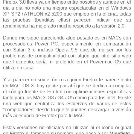
Firefox 3.0 lleva ya un tiempo entre nosotros y aunque en el
día a día no noto una mejora espectacular en el Windows
XP SP2 / ATHLON x2 5200 que empleo en la oficina, todas
las pruebas (benditas ellas) parecen indicar que su
rendimiento ha mejorado mucho respecto a la versión 2.0.
Donde me sigue pareciendo algo pesado es en MACs con
procesadores Power PC, especialmente en comparación
con Safari 3 o incluso Opera 9.5 que, de no ser por los
problemas de compatibilidad con algún que otro sitio web
que frecuento, sería mi preferido en el Powermac G5 que
utilizo en casa.
Y al parecer no soy el único a quien Firefox le parece lento
en MAC OS X, hay gente por ahí que se dedica a compilar
el código fuente de Firefox con optimizaciones específicas
tanto para los MACs G3 / G4 / G5 como para los Intel. Existe
una web que centraliza los esfuerzos de varios de estos
"compiladores" desde la que te puedes descargar la versión
más adecuada de Firefox para tu MAC.
Estas versiones no oficiales no utilizan ni el icono original
de Firefox ni tampoco su nombre, que pasa a ser
Minefield,