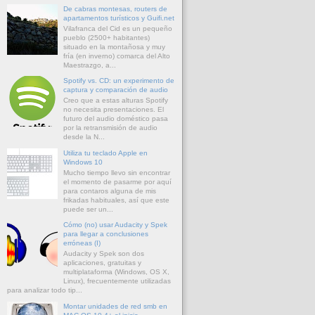
De cabras montesas, routers de
apartamentos turísticos y Guifi.net
Vilafranca del Cid es un pequeño
pueblo (2500+ habitantes)
situado en la montañosa y muy
fría (en inverno) comarca del Alto
Maestrazgo, a...
Spotify vs. CD: un experimento de
captura y comparación de audio
Creo que a estas alturas Spotify
no necesita presentaciones. El
futuro del audio doméstico pasa
por la retransmisión de audio
desde la N...
Utiliza tu teclado Apple en
Windows 10
Mucho tiempo llevo sin encontrar
el momento de pasarme por aquí
para contaros alguna de mis
frikadas habituales, así que este
puede ser un...
Cómo (no) usar Audacity y Spek
para llegar a conclusiones
erróneas (I)
Audacity y Spek son dos
aplicaciones, gratuitas y
multiplataforma (Windows, OS X,
Linux), frecuentemente utilizadas
para analizar todo tip...
Montar unidades de red smb en