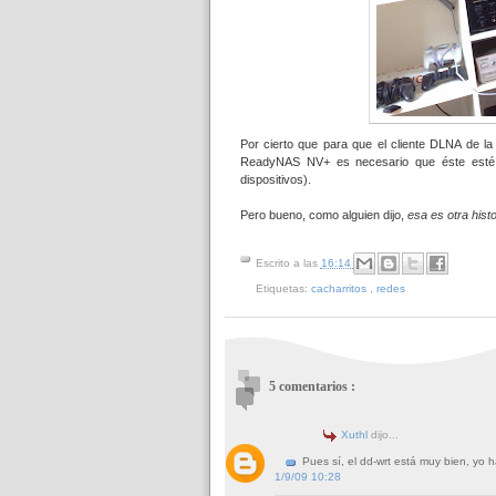
Por cierto que para que el cliente DLNA de l
ReadyNAS NV+ es necesario que éste esté
dispositivos).
Pero bueno, como alguien dijo,
esa es otra hist
Escrito a las
16:14
Etiquetas:
cacharritos
,
redes
5 comentarios :
Xuthl
dijo...
Pues sí, el dd-wrt está muy bien, yo
1/9/09 10:28