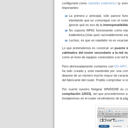
configurarlo como
repetidor inalámbrico
(y esto
importantes:
La primera y principal, sólo parece fun
intentando que se comunique con el route
ignorar qué es eso de la
interoperatibilid
No soporta WPA2 funcionando como repet
inalámbrica (más que) razonablemente se
Leches, es que un repetidor no es
exacta
Lo que pretendemos es construir un
puente i
cableados del router secundario a la red i
como al resto de equipos conectados a la red lo
Pero afortunadamente contamos con
DD-WRT
ha sido creado y está mantenido por una comu
dispone de un número mucho mayor de caracterís
del fabricante del router. Podéis comprobar si 
Por suerte nuestro
Netgear WNR834B es com
compilación 12533)
, así que procederemos a
instalaremos en el router sirviéndonos de la pá