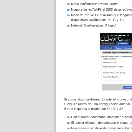
Modo inalámbrico:
Puente Cliente
.
Nombre de red Wi-Fi: el
SSID de la red in
Modo de red Wi-Fi: el mismo que tengamos
dispositivos inalámbricos .B, .G y .N).
Network Configuration:
Bridged
.
Si surge algún problema durante el proceso de
cualquier rastro de una configuración anterior.
duro
o lo que es lo mismo, un
30 / 30 / 30
:
Con el router conectado, mantener el bot
Sin soltar el botón, desconectar el router
Nuevamente sin dejar de presionar el botó