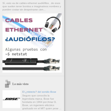
Sí, esto va de cables ethernet audiófilos , de esos
que suelen tener bonitos e imaginativos nombres y
pueden costar sin despeinarse cien...
Lo más visto
El ¿misterio? del sonido Bose
Seguro que conocéis la
legendaria marca. Bose fue
fundada en 1964 por Amar G.
Bose, un ingeniero eléctrico
graduado en el MIT quien pese ...