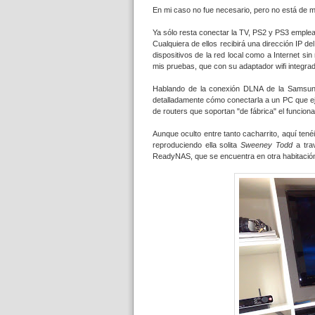
En mi caso no fue necesario, pero no está de m
Ya sólo resta conectar la TV, PS2 y PS3 emplea
Cualquiera de ellos recibirá una dirección IP 
dispositivos de la red local como a Internet s
mis pruebas, que con su adaptador wifi integrad
Hablando de la conexión DLNA de la Samsu
detalladamente cómo conectarla a un PC que ej
de routers que soportan "de fábrica" el funcio
Aunque oculto entre tanto cacharrito, aquí ten
reproduciendo ella solita
Sweeney Todd
a tra
ReadyNAS, que se encuentra en otra habitació