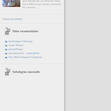
que rescaté de un almacén hace
unos años y que desde entonces
he conserv...
Tweets by pfelipm
Sitios recomendados
Archimago's Musings
Audio Planet
piCorePlayer
soundcheck's - audio@vise
The Well Tempered Computer
Subalegrías musicales