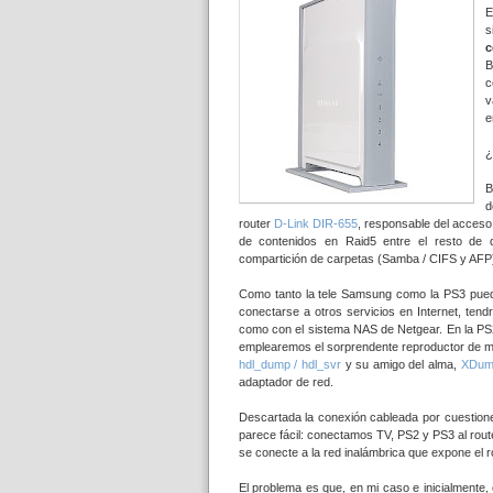
E
s
c
B
c
v
e
¿
B
d
router
D-Link DIR-655
, responsable del acceso
de contenidos en Raid5 entre el resto de d
compartición de carpetas (Samba / CIFS y AFP
Como tanto la tele Samsung como la PS3 pue
conectarse a otros servicios en Internet, te
como con el sistema NAS de Netgear. En la PS
emplearemos el sorprendente reproductor de 
hdl_dump / hdl_svr
y su amigo del alma,
XDum
adaptador de red.
Descartada la conexión cableada por cuestiones
parece fácil: conectamos TV, PS2 y PS3 al rout
se conecte a la red inalámbrica que expone el ro
El problema es que, en mi caso e inicialmente,