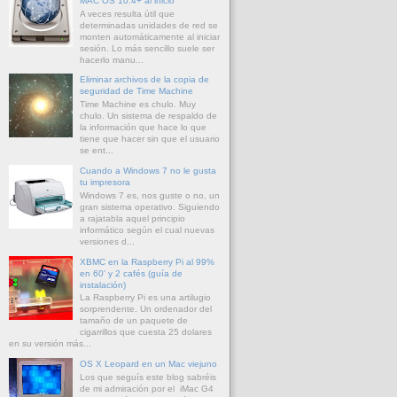
MAC OS 10.4+ al inicio
A veces resulta útil que
determinadas unidades de red se
monten automáticamente al iniciar
sesión. Lo más sencillo suele ser
hacerlo manu...
Eliminar archivos de la copia de
seguridad de Time Machine
Time Machine es chulo. Muy
chulo. Un sistema de respaldo de
la información que hace lo que
tiene que hacer sin que el usuario
se ent...
Cuando a Windows 7 no le gusta
tu impresora
Windows 7 es, nos guste o no, un
gran sistema operativo. Siguiendo
a rajatabla aquel principio
informático según el cual nuevas
versiones d...
XBMC en la Raspberry Pi al 99%
en 60' y 2 cafés (guía de
instalación)
La Raspberry Pi es una artilugio
sorprendente. Un ordenador del
tamaño de un paquete de
cigarrillos que cuesta 25 dolares
en su versión más...
OS X Leopard en un Mac viejuno
Los que seguís este blog sabréis
de mi admiración por el iMac G4