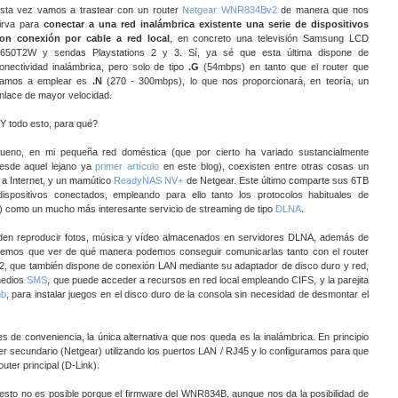
sta vez vamos a trastear con un router
Netgear WNR834Bv2
de manera que nos
irva para
conectar a una red inalámbrica existente una serie de dispositivos
on conexión por cable a red local
, en concreto una televisión Samsung LCD
650T2W y sendas Playstations 2 y 3. Sí, ya sé que esta última dispone de
onectividad inalámbrica, pero solo de tipo
.G
(54mbps) en tanto que el router que
amos a emplear es
.N
(270 - 300mbps), lo que nos proporcionará, en teoría, un
nlace de mayor velocidad.
Y todo esto, para qué?
ueno, en mi pequeña red doméstica (que por cierto ha variado sustancialmente
esde aquel lejano ya
primer artículo
en este blog), coexisten entre otras cosas un
 a Internet, y un mamútico
ReadyNAS NV+
de Netgear. Este último comparte sus 6TB
ispositivos conectados, empleando para ello tanto los protocolos habituales de
) como un mucho más interesante servicio de streaming de tipo
DLNA
.
den reproducir fotos, música y vídeo almacenados en servidores DLNA, además de
ndremos que ver de qué manera podemos conseguir comunicarlas tanto con el router
2, que también dispone de conexión LAN mediante su adaptador de disco duro y red,
medios
SMS
, que puede acceder a recursos en red local empleando CIFS, y la parejita
b
, para instalar juegos en el disco duro de la consola sin necesidad de desmontar el
 de conveniencia, la única alternativa que nos queda es la inalámbrica. En principio
er secundario (Netgear) utilizando los puertos LAN / RJ45 y lo configuramos para que
uter principal (D-Link).
 esto no es posible porque el firmware del WNR834B, aunque nos da la posibilidad de