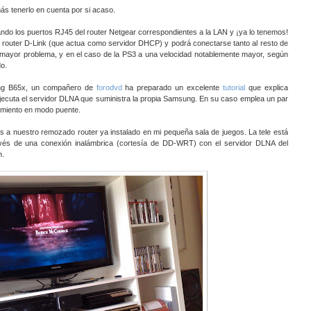
ás tenerlo en cuenta por si acaso.
ndo los puertos RJ45 del router Netgear correspondientes a la LAN y ¡ya lo tenemos!
del router D-Link (que actua como servidor DHCP) y podrá conectarse tanto al resto de
in mayor problema, y en el caso de la PS3 a una velocidad notablemente mayor, según
o.
ng B65x, un compañero de
forodvd
ha preparado un excelente
tutorial
que explica
ecuta el servidor DLNA que suministra la propia Samsung. En su caso emplea un par
namiento en modo puente.
éis a nuestro remozado router ya instalado en mi pequeña sala de juegos. La tele está
vés de una conexión inalámbrica (cortesía de DD-WRT) con el servidor DLNA del
n.