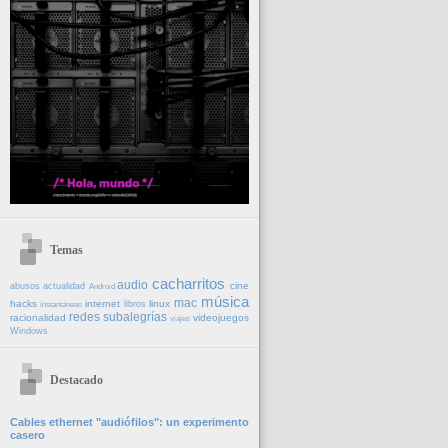
Temas
cacharritos
audio
cine
abusos
actualidad
Android
música
mac
hacks
internet
linux
libros
instantáneas
redes
subalegrías
racionalidad
videojuegos
viajes
Windows
Destacado
Cables ethernet "audiófilos": un experimento
casero