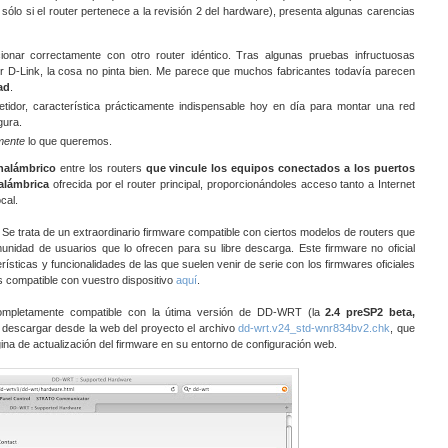
 sólo si el router pertenece a la revisión 2 del hardware), presenta algunas carencias
cionar correctamente con otro router idéntico. Tras algunas pruebas infructuosas
r D-Link, la cosa no pinta bien. Me parece que muchos fabricantes todavía parecen
ad
.
idor, característica prácticamente indispensable hoy en día para montar una red
gura.
mente
lo que queremos.
nalámbrico
entre los routers
que vincule los equipos conectados a los puertos
nalámbrica
ofrecida por el router principal, proporcionándoles acceso tanto a Internet
cal.
. Se trata de un extraordinario firmware compatible con ciertos modelos de routers que
nidad de usuarios que lo ofrecen para su libre descarga. Este firmware no oficial
ticas y funcionalidades de las que suelen venir de serie con los firmwares oficiales
es compatible con vuestro dispositivo
aquí
.
pletamente compatible con la útima versión de DD-WRT (la
2
.
4 preSP2 beta,
 descargar desde la web del proyecto el archivo
dd-wrt.v24_std-wnr834bv2.chk
, que
gina de actualización del firmware en su entorno de configuración web.