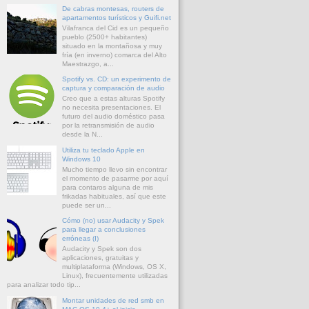
De cabras montesas, routers de
apartamentos turísticos y Guifi.net
Vilafranca del Cid es un pequeño
pueblo (2500+ habitantes)
situado en la montañosa y muy
fría (en inverno) comarca del Alto
Maestrazgo, a...
Spotify vs. CD: un experimento de
captura y comparación de audio
Creo que a estas alturas Spotify
no necesita presentaciones. El
futuro del audio doméstico pasa
por la retransmisión de audio
desde la N...
Utiliza tu teclado Apple en
Windows 10
Mucho tiempo llevo sin encontrar
el momento de pasarme por aquí
para contaros alguna de mis
frikadas habituales, así que este
puede ser un...
Cómo (no) usar Audacity y Spek
para llegar a conclusiones
erróneas (I)
Audacity y Spek son dos
aplicaciones, gratuitas y
multiplataforma (Windows, OS X,
Linux), frecuentemente utilizadas
para analizar todo tip...
Montar unidades de red smb en