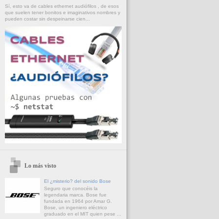
Sí, esto va de cables ethernet audiófilos , de esos
que suelen tener bonitos e imaginativos nombres y
pueden costar sin despeinarse cien...
Lo más visto
El ¿misterio? del sonido Bose
Seguro que conocéis la
legendaria marca. Bose fue
fundada en 1964 por Amar G.
Bose, un ingeniero eléctrico
graduado en el MIT quien pese ...