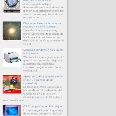
MAC OS 10.4+ al inicio
A veces resulta útil que
determinadas unidades de red se
monten automáticamente al iniciar
sesión. Lo más sencillo suele ser
hacerlo manu...
Eliminar archivos de la copia de
seguridad de Time Machine
Time Machine es chulo. Muy
chulo. Un sistema de respaldo de
la información que hace lo que
tiene que hacer sin que el usuario
se ent...
Cuando a Windows 7 no le gusta
tu impresora
Windows 7 es, nos guste o no, un
gran sistema operativo. Siguiendo
a rajatabla aquel principio
informático según el cual nuevas
versiones d...
XBMC en la Raspberry Pi al 99%
en 60' y 2 cafés (guía de
instalación)
La Raspberry Pi es una artilugio
sorprendente. Un ordenador del
tamaño de un paquete de
cigarrillos que cuesta 25 dolares
en su versión más...
OS X Leopard en un Mac viejuno
Los que seguís este blog sabréis
de mi admiración por el iMac G4