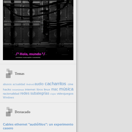
Temas
cacharritos
audio
cine
abusos
actualidad
Android
música
mac
hacks
internet
linux
libros
instantáneas
redes
subalegrías
racionalidad
videojuegos
viajes
Windows
Destacado
Cables ethernet "audiófilos": un experimento
casero