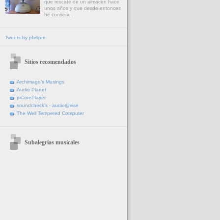
que rescaté de un almacén hace
unos años y que desde entonces
he conserv...
Tweets by pfelipm
Sitios recomendados
Archimago's Musings
Audio Planet
piCorePlayer
soundcheck's - audio@vise
The Well Tempered Computer
Subalegrías musicales