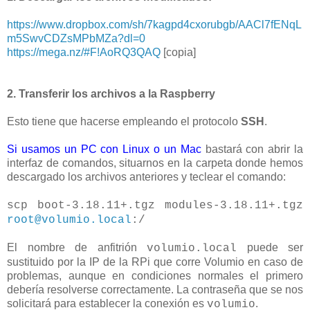
https://www.dropbox.com/sh/7kagpd4cxorubgb/AACl7fENqL
m5SwvCDZsMPbMZa?dl=0
https://mega.nz/#F!AoRQ3QAQ
[copia]
2. Transferir los archivos a la Raspberry
Esto tiene que hacerse empleando el protocolo
SSH
.
Si usamos un PC con Linux o un Mac
bastará con abrir la
interfaz de comandos, situarnos en la carpeta donde hemos
descargado los archivos anteriores y teclear el comando:
scp boot-3.18.11+.tgz modules-3.18.11+.tgz
root@volumio.local
:/
El nombre de anfitrión
puede ser
volumio.local
sustituido por la IP de la RPi que corre Volumio en caso de
problemas, aunque en condiciones normales el primero
debería resolverse correctamente. La contraseña que se nos
solicitará para establecer la conexión es
.
volumio