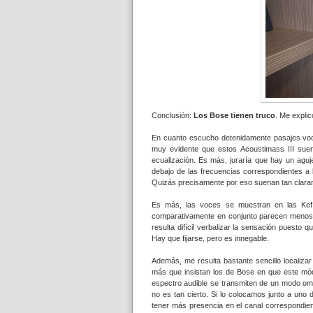
Conclusión:
Los
Bose tienen truco
. Me explic
En cuanto escucho detenidamente pasajes voc
muy evidente que estos Acoustimass III suena
ecualización. Es más, juraría que hay un agu
debajo de las frecuencias correspondientes a 
Quizás precisamente por eso suenan tan claram
Es más, las voces se muestran en las Kef
comparativamente en conjunto parecen menos 
resulta difícil verbalizar la sensación puesto
Hay que fijarse, pero es innegable.
Además, me resulta bastante sencillo localiza
más que insistan los de Bose en que este mód
espectro audible se transmiten de un modo omnid
no es tan cierto. Si lo colocamos junto a uno 
tener más presencia en el canal correspondien