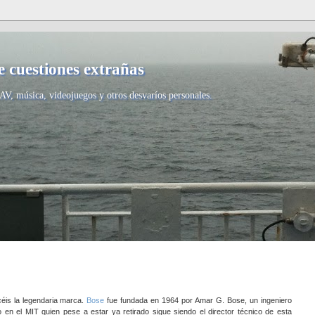
 cuestiones extrañas
AV, música, videojuegos y otros desvaríos personales.
éis la legendaria marca.
Bose
fue fundada en 1964 por Amar G. Bose, un ingeniero
o en el MIT quien pese a estar ya retirado sigue siendo el director técnico de esta