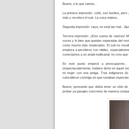
Bueno, a lo que vamos...
La primera impresión: coñe, son bonitos, pero 
más y recoloco el sub. La cosa mejora...
Segunda impresión: vaya, no está tan mal... Aju
Tercera impresión: ¡Esto suena de narices! M
voces y lo bien que quedan separadas del rest
como mucho más moderados. El sub no resulta 
empieza a percibirse con nitidez, especialmen
conectamos a un ampli multicanal, no creo que ll
En este punto empecé a preocuparme... 
(espectacularmente, hubiera dicho en aquel mo
mi mujer con una amiga. Tras indignarse (lo 
coincidieron conmigo en que sonaban
espectac
Bueno, pensando que debía tener un oído de m
probar ya pasajes concretos de manera compar