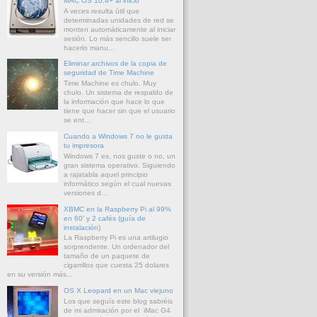
MAC OS 10.4+ al inicio
A veces resulta útil que
determinadas unidades de red se
monten automáticamente al iniciar
sesión. Lo más sencillo suele ser
hacerlo manu...
Eliminar archivos de la copia de
seguridad de Time Machine
Time Machine es chulo. Muy
chulo. Un sistema de respaldo de
la información que hace lo que
tiene que hacer sin que el usuario
se ent...
Cuando a Windows 7 no le gusta
tu impresora
Windows 7 es, nos guste o no, un
gran sistema operativo. Siguiendo
a rajatabla aquel principio
informático según el cual nuevas
versiones d...
XBMC en la Raspberry Pi al 99%
en 60' y 2 cafés (guía de
instalación)
La Raspberry Pi es una artilugio
sorprendente. Un ordenador del
tamaño de un paquete de
cigarrillos que cuesta 25 dolares
en su versión más...
OS X Leopard en un Mac viejuno
Los que seguís este blog sabréis
de mi admiración por el iMac G4