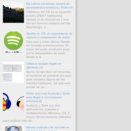
De cabras montesas, routers de
apartamentos turísticos y Guifi.net
Vilafranca del Cid es un pequeño
pueblo (2500+ habitantes)
situado en la montañosa y muy
fría (en inverno) comarca del Alto
Maestrazgo, a...
Spotify vs. CD: un experimento de
captura y comparación de audio
Creo que a estas alturas Spotify
no necesita presentaciones. El
futuro del audio doméstico pasa
por la retransmisión de audio
desde la N...
Utiliza tu teclado Apple en
Windows 10
Mucho tiempo llevo sin encontrar
el momento de pasarme por aquí
para contaros alguna de mis
frikadas habituales, así que este
puede ser un...
Cómo (no) usar Audacity y Spek
para llegar a conclusiones
erróneas (I)
Audacity y Spek son dos
aplicaciones, gratuitas y
multiplataforma (Windows, OS X,
Linux), frecuentemente utilizadas
para analizar todo tip...
Montar unidades de red smb en