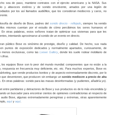
cho sea de paso, mantiene contratos con el ejercito americano y la NASA. Sus
io y altavoces estéreo y de sonido envolvente, amados por una legión de
 odiados por los así llamados audiófilos, que los consideran mediocres y caros, no
erente.
filosofía de diseño de Bose, padres del
sonido directo - reflejado
, siempre ha venido
llos mismos cuentan por el estudio de cómo percibimos los seres humanos el
. En otras palabras, estos señores tratan de optimizar sus sistemas para que les
ntes, intentando aproximarse al sonido de un evento en directo.
ran público Bose es sinónimo de prestigio, diseño y calidad. De hecho, sus nada
en puntos de exposición dedicados y normalmente apartados, curiosamente, de
 o menos exclusivas, como las
Loewe Gallery
, donde les suele rodear mobiliario de
 cifras.
, los equipos Bose son lo peor del mundo mundial: componentes que no están a la
do, respuesta en frecuencia muy deficiente, etc. etc. Para muchos expertos, Bose es
rketing, que vende productos bonitos y de aspecto extremadamente discreto, por lo
in que desentonen, que producen sin embargo un
sonido mediocre
a precio de alta
os. En otras palabras: sonido para las masas desinformadas (y pudientes, añadiría yo).
net entre partidarios y detractores de Bose y sus productos es de lo más encendida (y
ando un buscador para encontrar cientos de opiniones contradictorias al respecto de
e audio Bose, algunas extremadamente peregrinas y extremas, otras aparentemente
mplo,
aquí
y
aquí
.