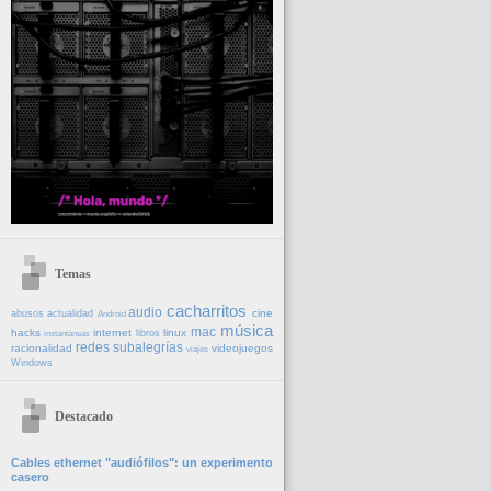
Temas
cacharritos
audio
cine
abusos
actualidad
Android
música
mac
hacks
internet
linux
libros
instantáneas
redes
subalegrías
racionalidad
videojuegos
viajes
Windows
Destacado
Cables ethernet "audiófilos": un experimento
casero