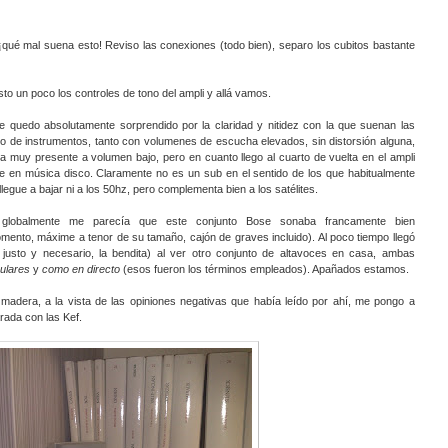
¡qué mal suena esto! Reviso las conexiones (todo bien), separo los cubitos bastante
sto un poco los controles de tono del ampli y allá vamos.
e quedo absolutamente sorprendido por la claridad y nitidez con la que suenan las
o de instrumentos, tanto con volumenes de escucha elevados, sin distorsión alguna,
muy presente a volumen bajo, pero en cuanto llego al cuarto de vuelta en el ampli
te en música disco. Claramente no es un sub en el sentido de los que habitualmente
egue a bajar ni a los 50hz, pero complementa bien a los satélites.
globalmente me parecía que este conjunto Bose sonaba francamente bien
mento, máxime a tenor de su tamaño, cajón de graves incluido). Al poco tiempo llegó
justo y necesario, la bendita) al ver otro conjunto de altavoces en casa, ambas
ulares
y
como en directo
(esos fueron los términos empleados). Apañados estamos.
adera, a la vista de las opiniones negativas que había leído por ahí, me pongo a
ada con las Kef.