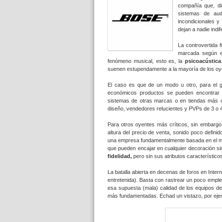
compañía que, di
sistemas de aud
incondicionales y
dejan a nadie indif
La controvertida 
marcada según e
fenómeno musical, esto es, la
psicoacústica
suenen estupendamente a la mayoría de los oye
El caso es que de un modo u otro, para el g
económicos productos se pueden encontrar 
sistemas de otras marcas o en tiendas más
diseño, vendedores relucientes y PVPs de 3 o 4
Para otros oyentes más críticos, sin embargo
altura del precio de venta, sonido poco defini
una empresa fundamentalmente basada en el má
que pueden encajar en cualquier decoración s
fidelidad,
pero sin sus atributos característic
La batalla abierta en decenas de foros en Inter
entretenida). Basta con rastrear un poco emple
esa supuesta (mala) calidad de los equipos d
más fundamentadas. Echad un vistazo, por eje