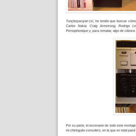
Tunçboyaciyan
(sí, he tenido que buscar cóm
Carlos Nakai, Craig Armstrong, Rodrigo L
Pornophonique
y, para rematar, algo de
clásica 
Por su parte, el escenario de todo este montaj
mi chiringuito consolero, en la que en total pa