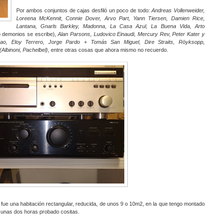
Por ambos conjuntos de cajas desfiló un poco de todo:
Andreas Vollenweider,
Loreena McKennit, Connie Dover, Arvo Part, Yann Tiersen, Damien Rice,
Lantana, Gnarls Barkley, Madonna, La Casa Azul, La Buena Vida, Arto
o demonios se escribe),
Alan Parsons, Ludovico Einaudi, Mercury Rev, Peter Kater y
eao, Eloy Terrero, Jorge Pardo + Tomás San Miguel, Dire Straits, Röyksopp,
(Albinoni, Pachelbel)
, entre otras cosas que ahora mismo no recuerdo.
e fue una habitación rectangular, reducida, de unos 9 o 10m2, en la que tengo montado
sé unas dos horas probado cositas.