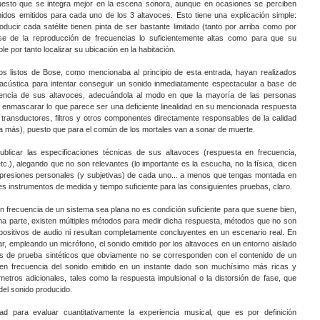
uesto que se integra mejor en la escena sonora, aunque en ocasiones se perciben
dos emitidos para cada uno de los 3 altavoces. Esto tiene una explicación simple:
ucir cada satélite tienen pinta de ser bastante limitado (tanto por arriba como por
se de la reproducción de frecuencias lo suficientemente altas como para que su
le por tanto localizar su ubicación en la habitación.
os listos de Bose, como mencionaba al principio de esta entrada, hayan realizados
 acústica para intentar conseguir un sonido inmediatamente espectacular a base de
uencia de sus altavoces, adecuándola al modo en que la mayoría de las personas
enmascarar lo que parece ser una deficiente linealidad en su mencionada respuesta
 transductores, filtros y otros componentes directamente responsables de la calidad
a más), puesto que para el común de los mortales van a sonar de muerte.
licar las especificaciones técnicas de sus altavoces (respuesta en frecuencia,
etc.), alegando que no son relevantes (lo importante es la escucha, no la física, dicen
 impresiones personales (y subjetivas) de cada uno... a menos que tengas montada en
 instrumentos de medida y tiempo suficiente para las consiguientes pruebas, claro.
n frecuencia de un sistema sea plana no es condición suficiente para que suene bien,
a parte, existen múltiples métodos para medir dicha respuesta, métodos que no son
spositivos de audio ni resultan completamente concluyentes en un escenario real. En
ar, empleando un micrófono, el sonido emitido por los altavoces en un entorno aislado
 de prueba sintéticos que obviamente no se corresponden con el contenido de un
en frecuencia del sonido emitido en un instante dado son muchísimo más ricas y
etros adicionales, tales como la respuesta impulsional o la distorsión de fase, que
del sonido producido.
ad para evaluar cuantitativamente la experiencia musical, que es por definición