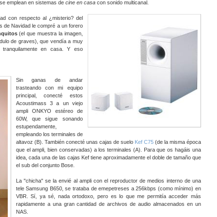
 se emplean en sistemas de
cine en casa
con sonido multicanal.
d con respecto al ¿misterio? del
s de Navidad le compré a un forero
nquitos
(el que muestra la imagen,
ódulo de graves), que vendía a muy
s tranquilamente en casa. Y eso
Sin ganas de andar
trasteando con mi equipo
principal, conecté estos
Acoustimass 3 a un viejo
ampli ONKYO estéreo de
60W, que sigue sonando
estupendamente,
empleando los terminales de
altavoz (B). También conecté unas cajas de suelo
Kef C75
(de la misma época
que el ampli, bien conservadas) a los terminales (A). Para que os hagáis una
idea, cada una de las cajas Kef tiene aproximadamente el doble de tamaño que
el sub del conjunto Bose.
La "chicha" se la envié al ampli con el reproductor de medios interno de una
tele Samsung B650, se trataba de emepetreses a 256kbps (como mínimo) en
VBR. Sí, ya sé, nada ortodoxo, pero es lo que me permitía acceder más
rapidamente a una gran cantidad de archivos de audio almacenados en un
NAS.