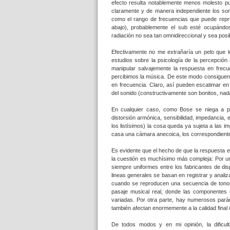
efecto resulta notablemente menos molesto p
claramente y de manera independiente los soni
como el rango de frecuencias que puede reprod
abajo), probablemente el sub esté ocupándo
radiación no sea tan omnidireccional y sea posib
Efectivamente no me extrañaría un pelo que l
estudios sobre la psicología de la percepción
manipular salvajemente la respuesta en frec
percibimos la música. De este modo consiguen 
en frecuencia. Claro, así pueden escatimar en
del sonido (constructivamente son bonitos, nad
En cualquier caso, como Bose se niega a pub
distorsión armónica, sensibilidad, impedancia, 
los listísimos) la cosa queda ya sujeta a las
casa una cámara anecoica, los correspondientes
Es evidente que el hecho de que la respuesta e
la cuestión es muchísimo más compleja: Por un
siempre uniformes entre los fabricantes de di
lineas generales se basan en registrar y analiz
cuando se reproducen una secuencia de tonos
pasaje musical real, donde las componentes 
variadas. Por otra parte, hay numerosos parám
también afectan enormemente a la calidad final 
De todos modos y en mi opinión, la dificult