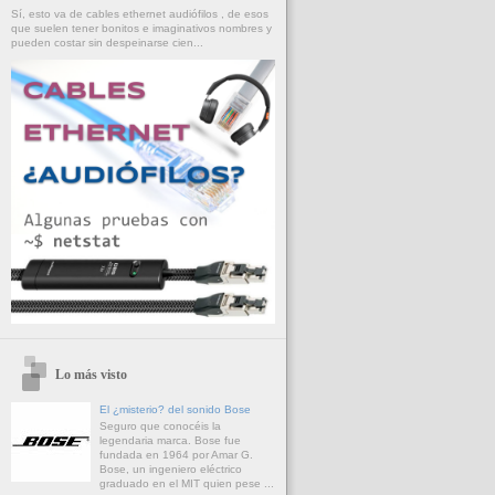
Sí, esto va de cables ethernet audiófilos , de esos
que suelen tener bonitos e imaginativos nombres y
pueden costar sin despeinarse cien...
Lo más visto
El ¿misterio? del sonido Bose
Seguro que conocéis la
legendaria marca. Bose fue
fundada en 1964 por Amar G.
Bose, un ingeniero eléctrico
graduado en el MIT quien pese ...