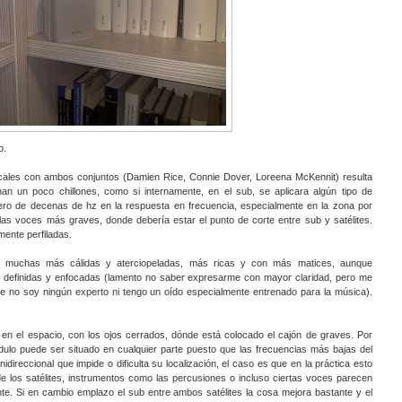
o.
ales con ambos conjuntos (Damien Rice, Connie Dover, Loreena McKennit) resulta
n un poco chillones, como si internamente, en el sub, se aplicara algún tipo de
jero de decenas de hz en la respuesta en frecuencia, especialmente en la zona por
las voces más graves, donde debería estar el punto de corte entre sub y satélites.
ente perfiladas.
 muchas más cálidas y aterciopeladas, más ricas y con más matices, aunque
definidas y enfocadas (lamento no saber expresarme con mayor claridad, pero me
 que no soy ningún experto ni tengo un oído especialmente entrenado para la música).
r en el espacio, con los ojos cerrados, dónde está colocado el cajón de graves. Por
ulo puede ser situado en cualquier parte puesto que las frecuencias más bajas del
ireccional que impide o dificulta su localización, el caso es que en la práctica esto
de los satélites, instrumentos como las percusiones o incluso ciertas voces parecen
te. Si en cambio emplazo el sub entre ambos satélites la cosa mejora bastante y el