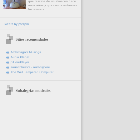
que rescaté de un almacén hace
unos años y que desde entonces
he conserv...
Tweets by pfelipm
Sitios recomendados
Archimago's Musings
Audio Planet
piCorePlayer
soundcheck's - audio@vise
The Well Tempered Computer
Subalegrías musicales