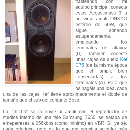
trasteando con mi
equipo principal, conecté
estos Acoustimass 3 a
un viejo ampli ONKYO
estéreo de 60W, que
sigue sonando
estupendamente,
empleando los
terminales de altavoz
(B). También conecté
unas cajas de suelo
Kef
C75
(de la misma época
que el ampli, bien
conservadas) a los
terminales (A). Para que
os hagáis una idea, cada
una de las cajas Kef tiene aproximadamente el doble de
tamaño que el sub del conjunto Bose.
La "chicha" se la envié al ampli con el reproductor de
medios interno de una tele Samsung B650, se trataba de
emepetreses a 256kbps (como mínimo) en VBR. Sí, ya sé,
nada ortodoxo, pero es lo que me permitía acceder más