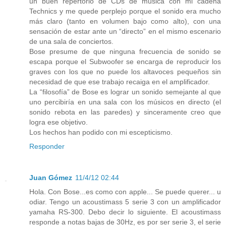
un buen repertorio de CDs de música con mi cadena
Technics y me quede perplejo porque el sonido era mucho
más claro (tanto en volumen bajo como alto), con una
sensación de estar ante un “directo” en el mismo escenario
de una sala de conciertos.
Bose presume de que ninguna frecuencia de sonido se
escapa porque el Subwoofer se encarga de reproducir los
graves con los que no puede los altavoces pequeños sin
necesidad de que ese trabajo recaiga en el amplificador.
La “filosofía” de Bose es lograr un sonido semejante al que
uno percibiría en una sala con los músicos en directo (el
sonido rebota en las paredes) y sinceramente creo que
logra ese objetivo.
Los hechos han podido con mi escepticismo.
Responder
Juan Gómez
11/4/12 02:44
Hola. Con Bose...es como con apple... Se puede querer... u
odiar. Tengo un acoustimass 5 serie 3 con un amplificador
yamaha RS-300. Debo decir lo siguiente. El acoustimass
responde a notas bajas de 30Hz, es por ser serie 3, el serie