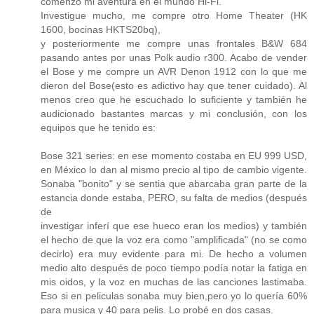
comenzó mi aventura en el mundo Hi-Fi.
Investigue mucho, me compre otro Home Theater (HK
1600, bocinas HKTS20bq),
y posteriormente me compre unas frontales B&W 684
pasando antes por unas Polk audio r300. Acabo de vender
el Bose y me compre un AVR Denon 1912 con lo que me
dieron del Bose(esto es adictivo hay que tener cuidado). Al
menos creo que he escuchado lo suficiente y también he
audicionado bastantes marcas y mi conclusión, con los
equipos que he tenido es:
Bose 321 series: en ese momento costaba en EU 999 USD,
en México lo dan al mismo precio al tipo de cambio vigente.
Sonaba "bonito" y se sentia que abarcaba gran parte de la
estancia donde estaba, PERO, su falta de medios (después
de
investigar inferí que ese hueco eran los medios) y también
el hecho de que la voz era como "amplificada" (no se como
decirlo) era muy evidente para mi. De hecho a volumen
medio alto después de poco tiempo podía notar la fatiga en
mis oidos, y la voz en muchas de las canciones lastimaba.
Eso si en peliculas sonaba muy bien,pero yo lo quería 60%
para musica y 40 para pelis. Lo probé en dos casas.