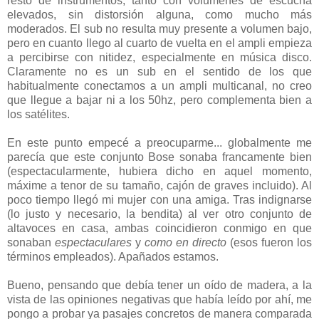
resto de instrumentos, tanto con volumenes de escucha
elevados, sin distorsión alguna, como mucho más
moderados. El sub no resulta muy presente a volumen bajo,
pero en cuanto llego al cuarto de vuelta en el ampli empieza
a percibirse con nitidez, especialmente en música disco.
Claramente no es un sub en el sentido de los que
habitualmente conectamos a un ampli multicanal, no creo
que llegue a bajar ni a los 50hz, pero complementa bien a
los satélites.
En este punto empecé a preocuparme... globalmente me
parecía que este conjunto Bose sonaba francamente bien
(espectacularmente, hubiera dicho en aquel momento,
máxime a tenor de su tamaño, cajón de graves incluido). Al
poco tiempo llegó mi mujer con una amiga. Tras indignarse
(lo justo y necesario, la bendita) al ver otro conjunto de
altavoces en casa, ambas coincidieron conmigo en que
sonaban
espectaculares
y
como en directo
(esos fueron los
términos empleados). Apañados estamos.
Bueno, pensando que debía tener un oído de madera, a la
vista de las opiniones negativas que había leído por ahí, me
pongo a probar ya pasajes concretos de manera comparada