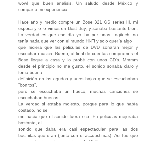
wow! que buen analisis. Un saludo desde México y
comparto mi experiencia.
Hace año y medio compre un Bose 321 GS series III, mi
esposa y o lo vimos en Best Buy, y sonaba bastante bien.
La verdad es que ese día yo iba por unas Logitech, no
tenía nada que ver con el mundo Hi-Fi y solo quería algo
que hiciera que las peliculas de DVD sonaran mejor y
escuchar musica. Bueno, al final de cuentas compramos el
Bose llegue a casa y lo probé con unos CD's. Mmmm
desde el principio no me gusto, el sonido sonaba claro y
tenía buena
definición en los agudos y unos bajos que se escuchaban
"bonitos",
pero se escuchaba un hueco, muchas canciones se
escuchaban huecas.
La verdad si estaba molesto, porque para lo que había
costado, no se
me hacía que el sonido fuera rico. En peliculas mejoraba
bastante, el
sonido que daba era casi espectacular para las dos
bocinitas que eran (junto con el accoustimas). Así fue que