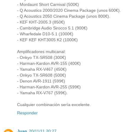
- Mordaunt Short Carnival (500€)
- Q Acoustics 2000/2020 Cinema Package (unos 600€).
- Q Acoustics 2050 Cinema Package (unos 800€).
- KEF KHT-2005.3 (850€)
- Cambridge Audio Sirocco 5.1 (900€)
- Wharfedale D10-5.1 (1000€)
- KEF KEF KHT3005 K2 (1000€)
Amplificadores multicanal:
- Onkyo TX-SR508 (300€)
- Harman-Kardon AVR-155 (400€)
- Yamaha RX-V467 (450€)
- Onkyo TX-SR608 (500€)
- Denon AVR-1911 (599€)
- Harman-Kardon AVR-255 (599€)
- Yamaha RX-V767 (599€).
Cualquier combinación sería excelente.
Responder
Juan
20/11/11 20:27