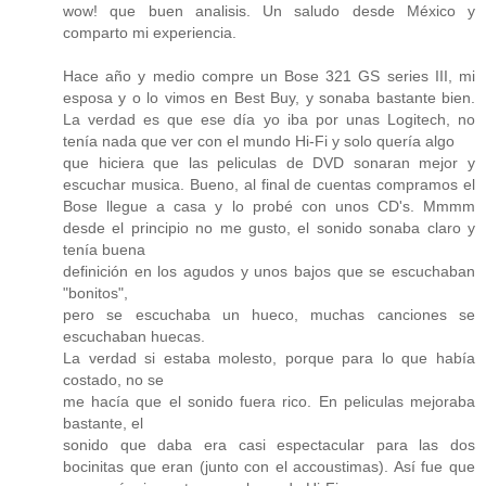
wow! que buen analisis. Un saludo desde México y
comparto mi experiencia.
Hace año y medio compre un Bose 321 GS series III, mi
esposa y o lo vimos en Best Buy, y sonaba bastante bien.
La verdad es que ese día yo iba por unas Logitech, no
tenía nada que ver con el mundo Hi-Fi y solo quería algo
que hiciera que las peliculas de DVD sonaran mejor y
escuchar musica. Bueno, al final de cuentas compramos el
Bose llegue a casa y lo probé con unos CD's. Mmmm
desde el principio no me gusto, el sonido sonaba claro y
tenía buena
definición en los agudos y unos bajos que se escuchaban
"bonitos",
pero se escuchaba un hueco, muchas canciones se
escuchaban huecas.
La verdad si estaba molesto, porque para lo que había
costado, no se
me hacía que el sonido fuera rico. En peliculas mejoraba
bastante, el
sonido que daba era casi espectacular para las dos
bocinitas que eran (junto con el accoustimas). Así fue que