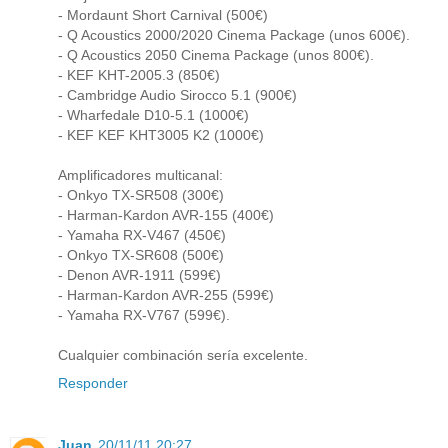
- Mordaunt Short Carnival (500€)
- Q Acoustics 2000/2020 Cinema Package (unos 600€).
- Q Acoustics 2050 Cinema Package (unos 800€).
- KEF KHT-2005.3 (850€)
- Cambridge Audio Sirocco 5.1 (900€)
- Wharfedale D10-5.1 (1000€)
- KEF KEF KHT3005 K2 (1000€)
Amplificadores multicanal:
- Onkyo TX-SR508 (300€)
- Harman-Kardon AVR-155 (400€)
- Yamaha RX-V467 (450€)
- Onkyo TX-SR608 (500€)
- Denon AVR-1911 (599€)
- Harman-Kardon AVR-255 (599€)
- Yamaha RX-V767 (599€).
Cualquier combinación sería excelente.
Responder
Juan
20/11/11 20:27