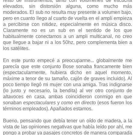
resto de instrumentos, tanto con volumenes de escucha
elevados, sin distorsión alguna, como mucho más
moderados. El sub no resulta muy presente a volumen bajo,
pero en cuanto llego al cuarto de vuelta en el ampli empieza
a percibirse con nitidez, especialmente en música disco.
Claramente no es un sub en el sentido de los que
habitualmente conectamos a un ampli multicanal, no creo
que llegue a bajar ni a los 50hz, pero complementa bien a
los satélites.
En este punto empecé a preocuparme... globalmente me
parecía que este conjunto Bose sonaba francamente bien
(espectacularmente, hubiera dicho en aquel momento,
máxime a tenor de su tamaño, cajón de graves incluido). Al
poco tiempo llegó mi mujer con una amiga. Tras indignarse
(lo justo y necesario, la bendita) al ver otro conjunto de
altavoces en casa, ambas coincidieron conmigo en que
sonaban
espectaculares
y
como en directo
(esos fueron los
términos empleados). Apañados estamos.
Bueno, pensando que debía tener un oído de madera, a la
vista de las opiniones negativas que había leído por ahí, me
pongo a probar ya pasajes concretos de manera comparada