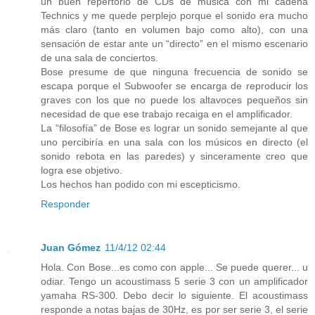
un buen repertorio de CDs de música con mi cadena
Technics y me quede perplejo porque el sonido era mucho
más claro (tanto en volumen bajo como alto), con una
sensación de estar ante un “directo” en el mismo escenario
de una sala de conciertos.
Bose presume de que ninguna frecuencia de sonido se
escapa porque el Subwoofer se encarga de reproducir los
graves con los que no puede los altavoces pequeños sin
necesidad de que ese trabajo recaiga en el amplificador.
La “filosofía” de Bose es lograr un sonido semejante al que
uno percibiría en una sala con los músicos en directo (el
sonido rebota en las paredes) y sinceramente creo que
logra ese objetivo.
Los hechos han podido con mi escepticismo.
Responder
Juan Gómez
11/4/12 02:44
Hola. Con Bose...es como con apple... Se puede querer... u
odiar. Tengo un acoustimass 5 serie 3 con un amplificador
yamaha RS-300. Debo decir lo siguiente. El acoustimass
responde a notas bajas de 30Hz, es por ser serie 3, el serie