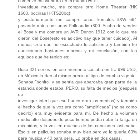
comenzó mi aventura en el mundo Hi-Fi.
Investigue mucho, me compre otro Home Theater (HK
1600, bocinas HKTS20bq),
y posteriormente me compre unas frontales B&W 684
pasando antes por unas Polk audio r300. Acabo de vender
el Bose y me compre un AVR Denon 1912 con lo que me
dieron del Bose(esto es adictivo hay que tener cuidado). Al
menos creo que he escuchado lo suficiente y también he
audicionado bastantes marcas y mi conclusión, con los
equipos que he tenido es:
Bose 321 series: en ese momento costaba en EU 999 USD,
en México lo dan al mismo precio al tipo de cambio vigente.
Sonaba "bonito" y se sentia que abarcaba gran parte de la
estancia donde estaba, PERO, su falta de medios (después
de
investigar inferí que ese hueco eran los medios) y también
el hecho de que la voz era como "amplificada" (no se como
decirlo) era muy evidente para mi. De hecho a volumen
medio alto después de poco tiempo podía notar la fatiga en
mis oidos, y la voz en muchas de las canciones lastimaba.
Eso si en peliculas sonaba muy bien,pero yo lo quería 60%
para musica y 40 para pelis. Lo probé en dos casas.