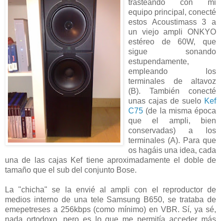
trasteando con mi
equipo principal, conecté
estos Acoustimass 3 a
un viejo ampli ONKYO
estéreo de 60W, que
sigue sonando
estupendamente,
empleando los
terminales de altavoz
(B). También conecté
unas cajas de suelo
Kef
C75
(de la misma época
que el ampli, bien
conservadas) a los
terminales (A). Para que
os hagáis una idea, cada
una de las cajas Kef tiene aproximadamente el doble de
tamaño que el sub del conjunto Bose.
La "chicha" se la envié al ampli con el reproductor de
medios interno de una tele Samsung B650, se trataba de
emepetreses a 256kbps (como mínimo) en VBR. Sí, ya sé,
nada ortodoxo, pero es lo que me permitía acceder más