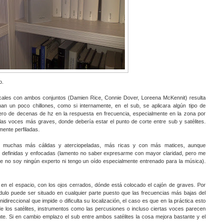
o.
ales con ambos conjuntos (Damien Rice, Connie Dover, Loreena McKennit) resulta
n un poco chillones, como si internamente, en el sub, se aplicara algún tipo de
jero de decenas de hz en la respuesta en frecuencia, especialmente en la zona por
las voces más graves, donde debería estar el punto de corte entre sub y satélites.
ente perfiladas.
 muchas más cálidas y aterciopeladas, más ricas y con más matices, aunque
definidas y enfocadas (lamento no saber expresarme con mayor claridad, pero me
 que no soy ningún experto ni tengo un oído especialmente entrenado para la música).
r en el espacio, con los ojos cerrados, dónde está colocado el cajón de graves. Por
ulo puede ser situado en cualquier parte puesto que las frecuencias más bajas del
ireccional que impide o dificulta su localización, el caso es que en la práctica esto
de los satélites, instrumentos como las percusiones o incluso ciertas voces parecen
te. Si en cambio emplazo el sub entre ambos satélites la cosa mejora bastante y el