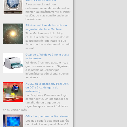
MAC OS 10.4+ al inicio
A veces resulta útil que
determinadas unidades de red se
monten automáticamente al iniciar
sesión. Lo más sencillo suele ser
hacerlo manu...
Eliminar archivos de la copia de
seguridad de Time Machine
Time Machine es chulo. Muy
chulo. Un sistema de respaldo de
la información que hace lo que
tiene que hacer sin que el usuario
se ent...
Cuando a Windows 7 no le gusta
tu impresora
Windows 7 es, nos guste o no, un
gran sistema operativo. Siguiendo
a rajatabla aquel principio
informático según el cual nuevas
versiones d...
XBMC en la Raspberry Pi al 99%
en 60' y 2 cafés (guía de
instalación)
La Raspberry Pi es una artilugio
sorprendente. Un ordenador del
tamaño de un paquete de
cigarrillos que cuesta 25 dolares
en su versión más...
OS X Leopard en un Mac viejuno
Los que seguís este blog sabréis
de mi admiración por el iMac G4