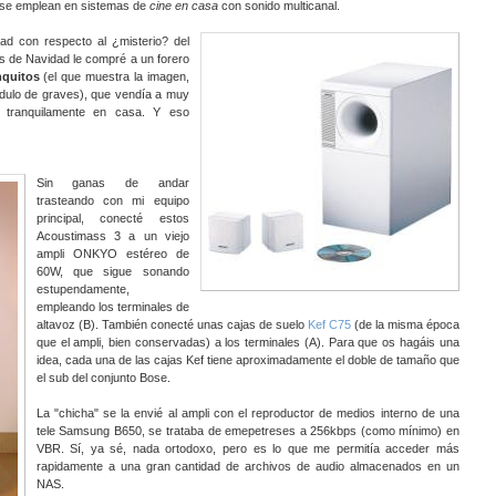
 se emplean en sistemas de
cine en casa
con sonido multicanal.
d con respecto al ¿misterio? del
s de Navidad le compré a un forero
nquitos
(el que muestra la imagen,
ódulo de graves), que vendía a muy
s tranquilamente en casa. Y eso
Sin ganas de andar
trasteando con mi equipo
principal, conecté estos
Acoustimass 3 a un viejo
ampli ONKYO estéreo de
60W, que sigue sonando
estupendamente,
empleando los terminales de
altavoz (B). También conecté unas cajas de suelo
Kef C75
(de la misma época
que el ampli, bien conservadas) a los terminales (A). Para que os hagáis una
idea, cada una de las cajas Kef tiene aproximadamente el doble de tamaño que
el sub del conjunto Bose.
La "chicha" se la envié al ampli con el reproductor de medios interno de una
tele Samsung B650, se trataba de emepetreses a 256kbps (como mínimo) en
VBR. Sí, ya sé, nada ortodoxo, pero es lo que me permitía acceder más
rapidamente a una gran cantidad de archivos de audio almacenados en un
NAS.