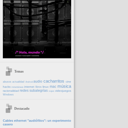
Temas
cacharritos
audio
cine
abusos
actualidad
Android
música
mac
hacks
internet
linux
libros
instantáneas
redes
subalegrías
racionalidad
videojuegos
viajes
Windows
Destacado
Cables ethernet "audiófilos": un experimento
casero