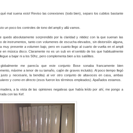
¡qué mal suena esto! Reviso las conexiones (todo bien), separo los cubitos bastante
sto un poco los controles de tono del ampli y allá vamos.
e quedo absolutamente sorprendido por la claridad y nitidez con la que suenan las
o de instrumentos, tanto con volumenes de escucha elevados, sin distorsión alguna,
muy presente a volumen bajo, pero en cuanto llego al cuarto de vuelta en el ampli
te en música disco. Claramente no es un sub en el sentido de los que habitualmente
egue a bajar ni a los 50hz, pero complementa bien a los satélites.
globalmente me parecía que este conjunto Bose sonaba francamente bien
mento, máxime a tenor de su tamaño, cajón de graves incluido). Al poco tiempo llegó
justo y necesario, la bendita) al ver otro conjunto de altavoces en casa, ambas
ulares
y
como en directo
(esos fueron los términos empleados). Apañados estamos.
adera, a la vista de las opiniones negativas que había leído por ahí, me pongo a
ada con las Kef.