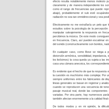
efecto resulta notablemente menos molesto p
claramente y de manera independiente los soni
como el rango de frecuencias que puede reprod
abajo), probablemente el sub esté ocupándo
radiación no sea tan omnidireccional y sea posib
Efectivamente no me extrañaría un pelo que l
estudios sobre la psicología de la percepción
manipular salvajemente la respuesta en frec
percibimos la música. De este modo consiguen 
en frecuencia. Claro, así pueden escatimar en
del sonido (constructivamente son bonitos, nad
En cualquier caso, como Bose se niega a pub
distorsión armónica, sensibilidad, impedancia, 
los listísimos) la cosa queda ya sujeta a las
casa una cámara anecoica, los correspondientes
Es evidente que el hecho de que la respuesta e
la cuestión es muchísimo más compleja: Por un
siempre uniformes entre los fabricantes de di
lineas generales se basan en registrar y analiz
cuando se reproducen una secuencia de tonos
pasaje musical real, donde las componentes 
variadas. Por otra parte, hay numerosos parám
también afectan enormemente a la calidad final 
De todos modos y en mi opinión, la dificult