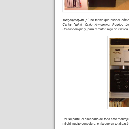
Tunçboyaciyan
(sí, he tenido que buscar cóm
Carlos Nakai, Craig Armstrong, Rodrigo L
Pornophonique
y, para rematar, algo de
clásica 
Por su parte, el escenario de todo este montaj
mi chiringuito consolero, en la que en total pa