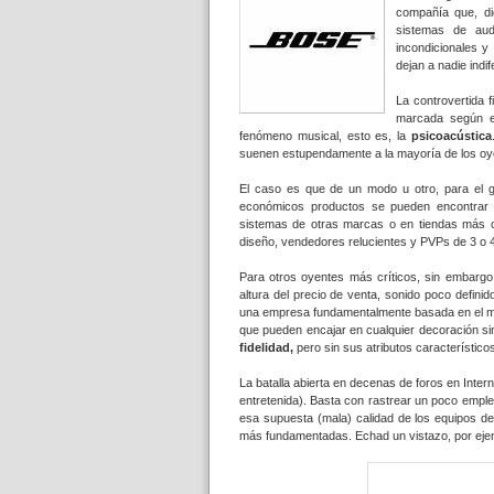
compañía que, di
sistemas de aud
incondicionales y
dejan a nadie indif
La controvertida 
marcada según e
fenómeno musical, esto es, la
psicoacústica
suenen estupendamente a la mayoría de los oye
El caso es que de un modo u otro, para el g
económicos productos se pueden encontrar 
sistemas de otras marcas o en tiendas más
diseño, vendedores relucientes y PVPs de 3 o 4
Para otros oyentes más críticos, sin embargo
altura del precio de venta, sonido poco defini
una empresa fundamentalmente basada en el má
que pueden encajar en cualquier decoración s
fidelidad,
pero sin sus atributos característic
La batalla abierta en decenas de foros en Inter
entretenida). Basta con rastrear un poco emple
esa supuesta (mala) calidad de los equipos d
más fundamentadas. Echad un vistazo, por eje