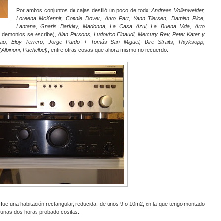
Por ambos conjuntos de cajas desfiló un poco de todo:
Andreas Vollenweider,
Loreena McKennit, Connie Dover, Arvo Part, Yann Tiersen, Damien Rice,
Lantana, Gnarls Barkley, Madonna, La Casa Azul, La Buena Vida, Arto
o demonios se escribe),
Alan Parsons, Ludovico Einaudi, Mercury Rev, Peter Kater y
eao, Eloy Terrero, Jorge Pardo + Tomás San Miguel, Dire Straits, Röyksopp,
(Albinoni, Pachelbel)
, entre otras cosas que ahora mismo no recuerdo.
e fue una habitación rectangular, reducida, de unos 9 o 10m2, en la que tengo montado
sé unas dos horas probado cositas.