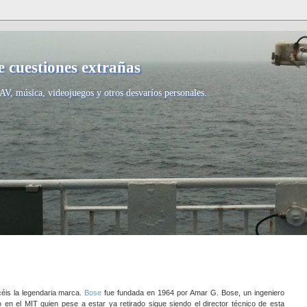
 cuestiones extrañas
AV, música, videojuegos y otros desvaríos personales.
éis la legendaria marca.
Bose
fue fundada en 1964 por Amar G. Bose, un ingeniero
o en el MIT quien pese a estar ya retirado sigue siendo el director técnico de esta