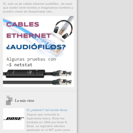
Sí, esto va de cables ethernet audiófilos , de esos
que suelen tener bonitos e imaginativos nombres y
pueden costar sin despeinarse cien...
Lo más visto
El ¿misterio? del sonido Bose
Seguro que conocéis la
legendaria marca. Bose fue
fundada en 1964 por Amar G.
Bose, un ingeniero eléctrico
graduado en el MIT quien pese ...