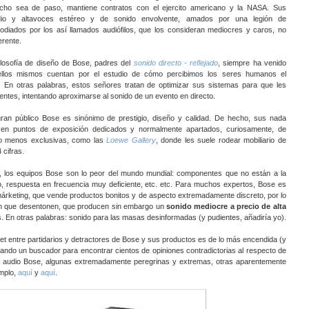
cho sea de paso, mantiene contratos con el ejercito americano y la NASA. Sus
io y altavoces estéreo y de sonido envolvente, amados por una legión de
 odiados por los así llamados audiófilos, que los consideran mediocres y caros, no
erente.
filosofía de diseño de Bose, padres del
sonido directo - reflejado
, siempre ha venido
llos mismos cuentan por el estudio de cómo percibimos los seres humanos el
. En otras palabras, estos señores tratan de optimizar sus sistemas para que les
ntes, intentando aproximarse al sonido de un evento en directo.
ran público Bose es sinónimo de prestigio, diseño y calidad. De hecho, sus nada
en puntos de exposición dedicados y normalmente apartados, curiosamente, de
 o menos exclusivas, como las
Loewe Gallery
, donde les suele rodear mobiliario de
 cifras.
, los equipos Bose son lo peor del mundo mundial: componentes que no están a la
do, respuesta en frecuencia muy deficiente, etc. etc. Para muchos expertos, Bose es
rketing, que vende productos bonitos y de aspecto extremadamente discreto, por lo
in que desentonen, que producen sin embargo un
sonido mediocre
a precio de alta
os. En otras palabras: sonido para las masas desinformadas (y pudientes, añadiría yo).
net entre partidarios y detractores de Bose y sus productos es de lo más encendida (y
ando un buscador para encontrar cientos de opiniones contradictorias al respecto de
e audio Bose, algunas extremadamente peregrinas y extremas, otras aparentemente
mplo,
aquí
y
aquí
.