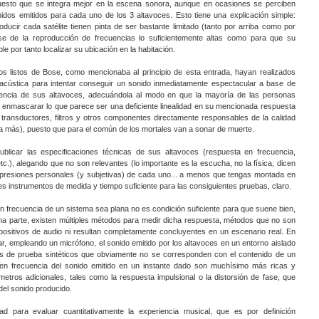
uesto que se integra mejor en la escena sonora, aunque en ocasiones se perciben
dos emitidos para cada uno de los 3 altavoces. Esto tiene una explicación simple:
ucir cada satélite tienen pinta de ser bastante limitado (tanto por arriba como por
se de la reproducción de frecuencias lo suficientemente altas como para que su
le por tanto localizar su ubicación en la habitación.
os listos de Bose, como mencionaba al principio de esta entrada, hayan realizados
 acústica para intentar conseguir un sonido inmediatamente espectacular a base de
uencia de sus altavoces, adecuándola al modo en que la mayoría de las personas
enmascarar lo que parece ser una deficiente linealidad en su mencionada respuesta
 transductores, filtros y otros componentes directamente responsables de la calidad
a más), puesto que para el común de los mortales van a sonar de muerte.
licar las especificaciones técnicas de sus altavoces (respuesta en frecuencia,
etc.), alegando que no son relevantes (lo importante es la escucha, no la física, dicen
 impresiones personales (y subjetivas) de cada uno... a menos que tengas montada en
 instrumentos de medida y tiempo suficiente para las consiguientes pruebas, claro.
n frecuencia de un sistema sea plana no es condición suficiente para que suene bien,
a parte, existen múltiples métodos para medir dicha respuesta, métodos que no son
spositivos de audio ni resultan completamente concluyentes en un escenario real. En
ar, empleando un micrófono, el sonido emitido por los altavoces en un entorno aislado
 de prueba sintéticos que obviamente no se corresponden con el contenido de un
en frecuencia del sonido emitido en un instante dado son muchísimo más ricas y
etros adicionales, tales como la respuesta impulsional o la distorsión de fase, que
del sonido producido.
ad para evaluar cuantitativamente la experiencia musical, que es por definición