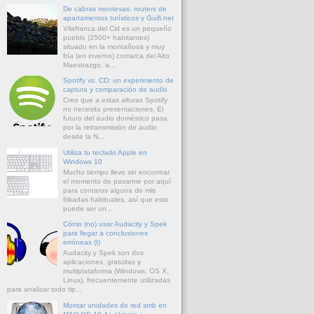
De cabras montesas, routers de
apartamentos turísticos y Guifi.net
Vilafranca del Cid es un pequeño
pueblo (2500+ habitantes)
situado en la montañosa y muy
fría (en inverno) comarca del Alto
Maestrazgo, a...
Spotify vs. CD: un experimento de
captura y comparación de audio
Creo que a estas alturas Spotify
no necesita presentaciones. El
futuro del audio doméstico pasa
por la retransmisión de audio
desde la N...
Utiliza tu teclado Apple en
Windows 10
Mucho tiempo llevo sin encontrar
el momento de pasarme por aquí
para contaros alguna de mis
frikadas habituales, así que este
puede ser un...
Cómo (no) usar Audacity y Spek
para llegar a conclusiones
erróneas (I)
Audacity y Spek son dos
aplicaciones, gratuitas y
multiplataforma (Windows, OS X,
Linux), frecuentemente utilizadas
para analizar todo tip...
Montar unidades de red smb en