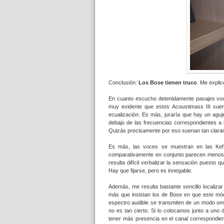
Conclusión:
Los
Bose tienen truco
. Me explic
En cuanto escucho detenidamente pasajes voc
muy evidente que estos Acoustimass III suena
ecualización. Es más, juraría que hay un agu
debajo de las frecuencias correspondientes a 
Quizás precisamente por eso suenan tan claram
Es más, las voces se muestran en las Kef
comparativamente en conjunto parecen menos 
resulta difícil verbalizar la sensación puesto
Hay que fijarse, pero es innegable.
Además, me resulta bastante sencillo localiza
más que insistan los de Bose en que este mód
espectro audible se transmiten de un modo omnid
no es tan cierto. Si lo colocamos junto a uno 
tener más presencia en el canal correspondien