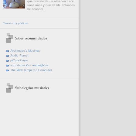
que rescaté de un almacén hace
unos años y que desde entonces
he conserv...
Tweets by pfelipm
Sitios recomendados
Archimago's Musings
Audio Planet
piCorePlayer
soundcheck's - audio@vise
The Well Tempered Computer
Subalegrías musicales