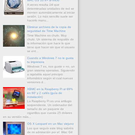
MAC OS 10.4+ al inicio
A veces resulta útil que
determinadas unidades de red se
monten automáticamente al iniciar
sesión. Lo más sencillo suele ser
hacerlo manu...
Eliminar archivos de la copia de
seguridad de Time Machine
Time Machine es chulo. Muy
chulo. Un sistema de respaldo de
la información que hace lo que
tiene que hacer sin que el usuario
se ent...
Cuando a Windows 7 no le gusta
tu impresora
Windows 7 es, nos guste o no, un
gran sistema operativo. Siguiendo
a rajatabla aquel principio
informático según el cual nuevas
versiones d...
XBMC en la Raspberry Pi al 99%
en 60' y 2 cafés (guía de
instalación)
La Raspberry Pi es una artilugio
sorprendente. Un ordenador del
tamaño de un paquete de
cigarrillos que cuesta 25 dolares
en su versión más...
OS X Leopard en un Mac viejuno
Los que seguís este blog sabréis
de mi admiración por el iMac G4