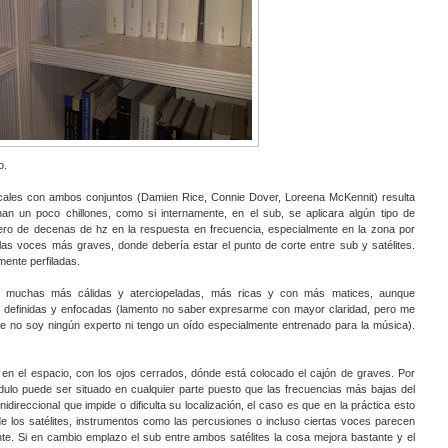
o.
ales con ambos conjuntos (Damien Rice, Connie Dover, Loreena McKennit) resulta
n un poco chillones, como si internamente, en el sub, se aplicara algún tipo de
jero de decenas de hz en la respuesta en frecuencia, especialmente en la zona por
las voces más graves, donde debería estar el punto de corte entre sub y satélites.
ente perfiladas.
 muchas más cálidas y aterciopeladas, más ricas y con más matices, aunque
definidas y enfocadas (lamento no saber expresarme con mayor claridad, pero me
 que no soy ningún experto ni tengo un oído especialmente entrenado para la música).
r en el espacio, con los ojos cerrados, dónde está colocado el cajón de graves. Por
ulo puede ser situado en cualquier parte puesto que las frecuencias más bajas del
ireccional que impide o dificulta su localización, el caso es que en la práctica esto
de los satélites, instrumentos como las percusiones o incluso ciertas voces parecen
te. Si en cambio emplazo el sub entre ambos satélites la cosa mejora bastante y el