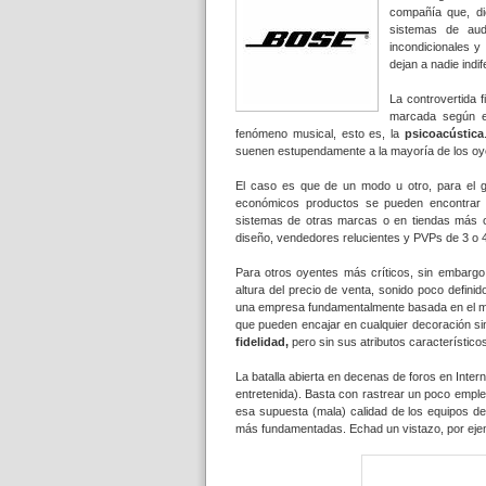
compañía que, di
sistemas de aud
incondicionales y
dejan a nadie indif
La controvertida 
marcada según e
fenómeno musical, esto es, la
psicoacústica
suenen estupendamente a la mayoría de los oye
El caso es que de un modo u otro, para el g
económicos productos se pueden encontrar 
sistemas de otras marcas o en tiendas más
diseño, vendedores relucientes y PVPs de 3 o 4
Para otros oyentes más críticos, sin embargo
altura del precio de venta, sonido poco defini
una empresa fundamentalmente basada en el má
que pueden encajar en cualquier decoración s
fidelidad,
pero sin sus atributos característic
La batalla abierta en decenas de foros en Inter
entretenida). Basta con rastrear un poco emple
esa supuesta (mala) calidad de los equipos d
más fundamentadas. Echad un vistazo, por eje