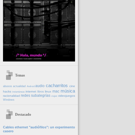
Temas
cacharritos
audio
cine
abusos
actualidad
Android
música
mac
hacks
internet
linux
libros
instantáneas
redes
subalegrías
racionalidad
videojuegos
viajes
Windows
Destacado
Cables ethernet "audiófilos": un experimento
casero