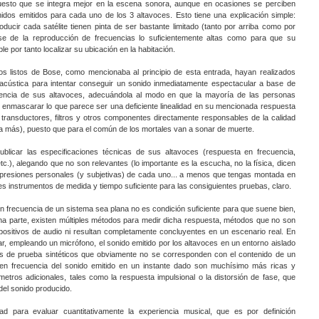
uesto que se integra mejor en la escena sonora, aunque en ocasiones se perciben
dos emitidos para cada uno de los 3 altavoces. Esto tiene una explicación simple:
ucir cada satélite tienen pinta de ser bastante limitado (tanto por arriba como por
se de la reproducción de frecuencias lo suficientemente altas como para que su
le por tanto localizar su ubicación en la habitación.
os listos de Bose, como mencionaba al principio de esta entrada, hayan realizados
 acústica para intentar conseguir un sonido inmediatamente espectacular a base de
uencia de sus altavoces, adecuándola al modo en que la mayoría de las personas
enmascarar lo que parece ser una deficiente linealidad en su mencionada respuesta
 transductores, filtros y otros componentes directamente responsables de la calidad
a más), puesto que para el común de los mortales van a sonar de muerte.
licar las especificaciones técnicas de sus altavoces (respuesta en frecuencia,
etc.), alegando que no son relevantes (lo importante es la escucha, no la física, dicen
 impresiones personales (y subjetivas) de cada uno... a menos que tengas montada en
 instrumentos de medida y tiempo suficiente para las consiguientes pruebas, claro.
n frecuencia de un sistema sea plana no es condición suficiente para que suene bien,
a parte, existen múltiples métodos para medir dicha respuesta, métodos que no son
spositivos de audio ni resultan completamente concluyentes en un escenario real. En
ar, empleando un micrófono, el sonido emitido por los altavoces en un entorno aislado
 de prueba sintéticos que obviamente no se corresponden con el contenido de un
en frecuencia del sonido emitido en un instante dado son muchísimo más ricas y
etros adicionales, tales como la respuesta impulsional o la distorsión de fase, que
del sonido producido.
ad para evaluar cuantitativamente la experiencia musical, que es por definición