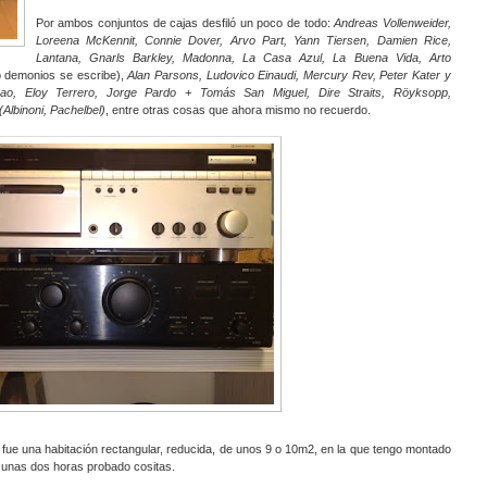
Por ambos conjuntos de cajas desfiló un poco de todo:
Andreas Vollenweider,
Loreena McKennit, Connie Dover, Arvo Part, Yann Tiersen, Damien Rice,
Lantana, Gnarls Barkley, Madonna, La Casa Azul, La Buena Vida, Arto
o demonios se escribe),
Alan Parsons, Ludovico Einaudi, Mercury Rev, Peter Kater y
eao, Eloy Terrero, Jorge Pardo + Tomás San Miguel, Dire Straits, Röyksopp,
(Albinoni, Pachelbel)
, entre otras cosas que ahora mismo no recuerdo.
e fue una habitación rectangular, reducida, de unos 9 o 10m2, en la que tengo montado
sé unas dos horas probado cositas.