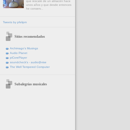
que rescaté de un almacén hace
unos años y que desde entonces
he conserv...
Tweets by pfelipm
Sitios recomendados
Archimago's Musings
Audio Planet
piCorePlayer
soundcheck's - audio@vise
The Well Tempered Computer
Subalegrías musicales