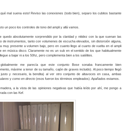
¡qué mal suena esto! Reviso las conexiones (todo bien), separo los cubitos bastante
sto un poco los controles de tono del ampli y allá vamos.
e quedo absolutamente sorprendido por la claridad y nitidez con la que suenan las
o de instrumentos, tanto con volumenes de escucha elevados, sin distorsión alguna,
muy presente a volumen bajo, pero en cuanto llego al cuarto de vuelta en el ampli
te en música disco. Claramente no es un sub en el sentido de los que habitualmente
egue a bajar ni a los 50hz, pero complementa bien a los satélites.
globalmente me parecía que este conjunto Bose sonaba francamente bien
mento, máxime a tenor de su tamaño, cajón de graves incluido). Al poco tiempo llegó
justo y necesario, la bendita) al ver otro conjunto de altavoces en casa, ambas
ulares
y
como en directo
(esos fueron los términos empleados). Apañados estamos.
adera, a la vista de las opiniones negativas que había leído por ahí, me pongo a
ada con las Kef.