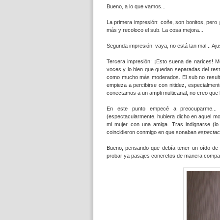
Bueno, a lo que vamos...
La primera impresión: coñe, son bonitos, pero 
más y recoloco el sub. La cosa mejora...
Segunda impresión: vaya, no está tan mal... Aju
Tercera impresión: ¡Esto suena de narices! M
voces y lo bien que quedan separadas del rest
como mucho más moderados. El sub no resulta 
empieza a percibirse con nitidez, especialmen
conectamos a un ampli multicanal, no creo que ll
En este punto empecé a preocuparme... 
(espectacularmente, hubiera dicho en aquel mo
mi mujer con una amiga. Tras indignarse (lo 
coincidieron conmigo en que sonaban
espectac
Bueno, pensando que debía tener un oído de m
probar ya pasajes concretos de manera compar