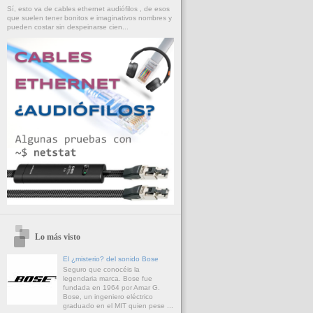
Sí, esto va de cables ethernet audiófilos , de esos
que suelen tener bonitos e imaginativos nombres y
pueden costar sin despeinarse cien...
Lo más visto
El ¿misterio? del sonido Bose
Seguro que conocéis la
legendaria marca. Bose fue
fundada en 1964 por Amar G.
Bose, un ingeniero eléctrico
graduado en el MIT quien pese ...