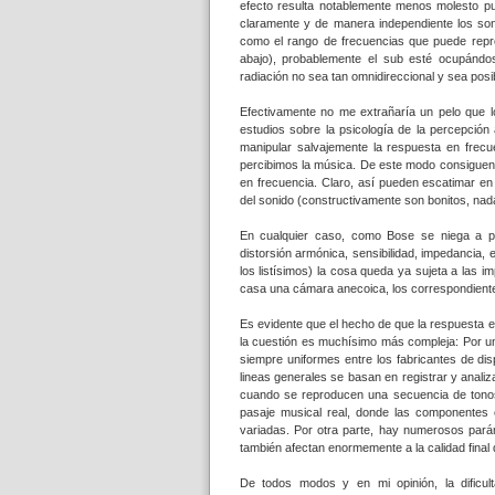
efecto resulta notablemente menos molesto p
claramente y de manera independiente los soni
como el rango de frecuencias que puede reprod
abajo), probablemente el sub esté ocupándo
radiación no sea tan omnidireccional y sea posib
Efectivamente no me extrañaría un pelo que l
estudios sobre la psicología de la percepción
manipular salvajemente la respuesta en frec
percibimos la música. De este modo consiguen 
en frecuencia. Claro, así pueden escatimar en
del sonido (constructivamente son bonitos, nad
En cualquier caso, como Bose se niega a pub
distorsión armónica, sensibilidad, impedancia, 
los listísimos) la cosa queda ya sujeta a las
casa una cámara anecoica, los correspondientes
Es evidente que el hecho de que la respuesta e
la cuestión es muchísimo más compleja: Por un
siempre uniformes entre los fabricantes de di
lineas generales se basan en registrar y analiz
cuando se reproducen una secuencia de tonos
pasaje musical real, donde las componentes 
variadas. Por otra parte, hay numerosos parám
también afectan enormemente a la calidad final 
De todos modos y en mi opinión, la dificult