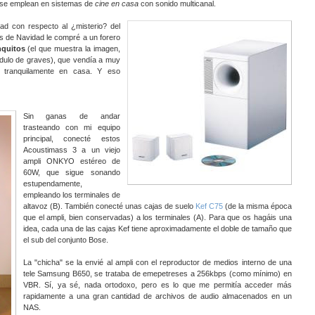
 se emplean en sistemas de
cine en casa
con sonido multicanal.
d con respecto al ¿misterio? del
s de Navidad le compré a un forero
nquitos
(el que muestra la imagen,
ódulo de graves), que vendía a muy
s tranquilamente en casa. Y eso
Sin ganas de andar
trasteando con mi equipo
principal, conecté estos
Acoustimass 3 a un viejo
ampli ONKYO estéreo de
60W, que sigue sonando
estupendamente,
empleando los terminales de
altavoz (B). También conecté unas cajas de suelo
Kef C75
(de la misma época
que el ampli, bien conservadas) a los terminales (A). Para que os hagáis una
idea, cada una de las cajas Kef tiene aproximadamente el doble de tamaño que
el sub del conjunto Bose.
La "chicha" se la envié al ampli con el reproductor de medios interno de una
tele Samsung B650, se trataba de emepetreses a 256kbps (como mínimo) en
VBR. Sí, ya sé, nada ortodoxo, pero es lo que me permitía acceder más
rapidamente a una gran cantidad de archivos de audio almacenados en un
NAS.