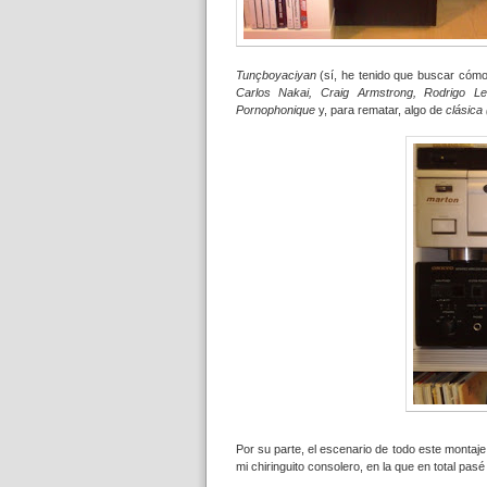
Tunçboyaciyan
(sí, he tenido que buscar cóm
Carlos Nakai, Craig Armstrong, Rodrigo L
Pornophonique
y, para rematar, algo de
clásica 
Por su parte, el escenario de todo este montaj
mi chiringuito consolero, en la que en total pa