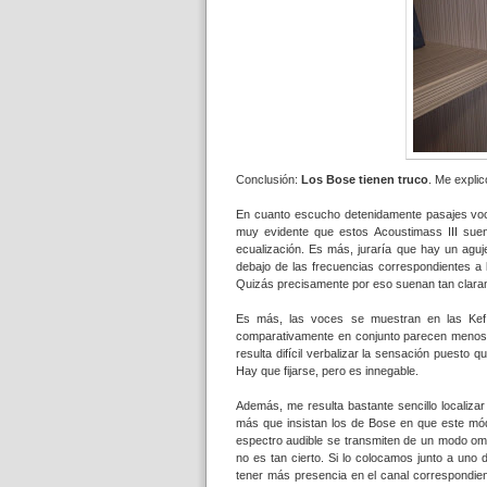
Conclusión:
Los
Bose tienen truco
. Me explic
En cuanto escucho detenidamente pasajes voc
muy evidente que estos Acoustimass III suena
ecualización. Es más, juraría que hay un agu
debajo de las frecuencias correspondientes a 
Quizás precisamente por eso suenan tan claram
Es más, las voces se muestran en las Kef
comparativamente en conjunto parecen menos 
resulta difícil verbalizar la sensación puesto
Hay que fijarse, pero es innegable.
Además, me resulta bastante sencillo localiza
más que insistan los de Bose en que este mód
espectro audible se transmiten de un modo omnid
no es tan cierto. Si lo colocamos junto a uno 
tener más presencia en el canal correspondien