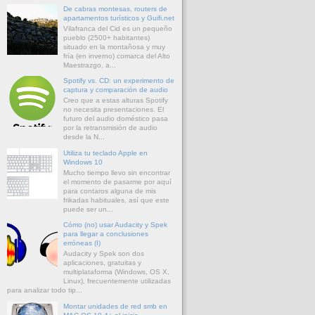
De cabras montesas, routers de
apartamentos turísticos y Guifi.net
Vilafranca del Cid es un pequeño
pueblo (2500+ habitantes)
situado en la montañosa y muy
fría (en inverno) comarca del Alto
Maestrazgo, a...
Spotify vs. CD: un experimento de
captura y comparación de audio
Creo que a estas alturas Spotify
no necesita presentaciones. El
futuro del audio doméstico pasa
por la retransmisión de audio
desde la N...
Utiliza tu teclado Apple en
Windows 10
Mucho tiempo llevo sin encontrar
el momento de pasarme por aquí
para contaros alguna de mis
frikadas habituales, así que este
puede ser un...
Cómo (no) usar Audacity y Spek
para llegar a conclusiones
erróneas (I)
Audacity y Spek son dos
aplicaciones, gratuitas y
multiplataforma (Windows, OS X,
Linux), frecuentemente utilizadas
para analizar todo tip...
Montar unidades de red smb en