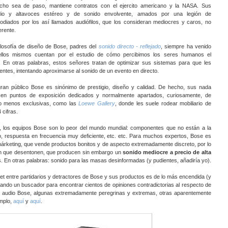
cho sea de paso, mantiene contratos con el ejercito americano y la NASA. Sus
io y altavoces estéreo y de sonido envolvente, amados por una legión de
 odiados por los así llamados audiófilos, que los consideran mediocres y caros, no
erente.
filosofía de diseño de Bose, padres del
sonido directo - reflejado
, siempre ha venido
llos mismos cuentan por el estudio de cómo percibimos los seres humanos el
. En otras palabras, estos señores tratan de optimizar sus sistemas para que les
ntes, intentando aproximarse al sonido de un evento en directo.
ran público Bose es sinónimo de prestigio, diseño y calidad. De hecho, sus nada
en puntos de exposición dedicados y normalmente apartados, curiosamente, de
 o menos exclusivas, como las
Loewe Gallery
, donde les suele rodear mobiliario de
 cifras.
, los equipos Bose son lo peor del mundo mundial: componentes que no están a la
do, respuesta en frecuencia muy deficiente, etc. etc. Para muchos expertos, Bose es
rketing, que vende productos bonitos y de aspecto extremadamente discreto, por lo
in que desentonen, que producen sin embargo un
sonido mediocre
a precio de alta
os. En otras palabras: sonido para las masas desinformadas (y pudientes, añadiría yo).
net entre partidarios y detractores de Bose y sus productos es de lo más encendida (y
ando un buscador para encontrar cientos de opiniones contradictorias al respecto de
e audio Bose, algunas extremadamente peregrinas y extremas, otras aparentemente
mplo,
aquí
y
aquí
.