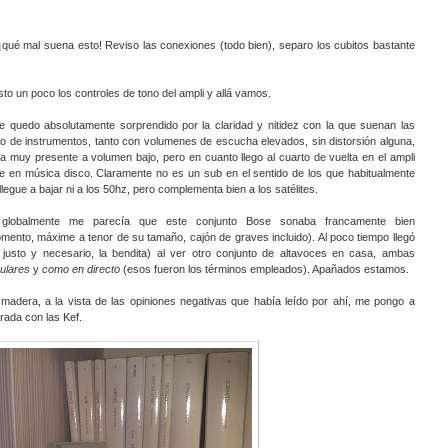
¡qué mal suena esto! Reviso las conexiones (todo bien), separo los cubitos bastante
sto un poco los controles de tono del ampli y allá vamos.
e quedo absolutamente sorprendido por la claridad y nitidez con la que suenan las
o de instrumentos, tanto con volumenes de escucha elevados, sin distorsión alguna,
muy presente a volumen bajo, pero en cuanto llego al cuarto de vuelta en el ampli
te en música disco. Claramente no es un sub en el sentido de los que habitualmente
egue a bajar ni a los 50hz, pero complementa bien a los satélites.
globalmente me parecía que este conjunto Bose sonaba francamente bien
mento, máxime a tenor de su tamaño, cajón de graves incluido). Al poco tiempo llegó
justo y necesario, la bendita) al ver otro conjunto de altavoces en casa, ambas
ulares
y
como en directo
(esos fueron los términos empleados). Apañados estamos.
adera, a la vista de las opiniones negativas que había leído por ahí, me pongo a
ada con las Kef.