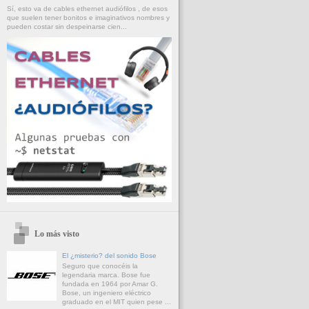
Sí, esto va de cables ethernet audiófilos , de esos
que suelen tener bonitos e imaginativos nombres y
pueden costar sin despeinarse cien...
Lo más visto
El ¿misterio? del sonido Bose
Seguro que conocéis la
legendaria marca. Bose fue
fundada en 1964 por Amar G.
Bose, un ingeniero eléctrico
graduado en el MIT quien pese ...