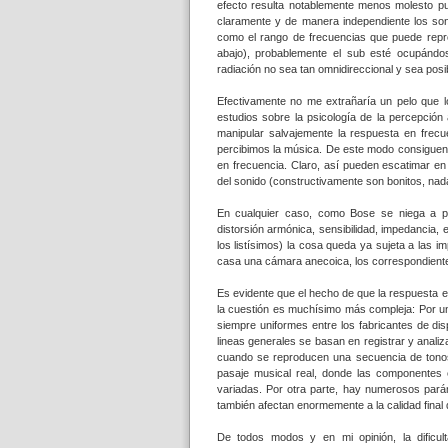
efecto resulta notablemente menos molesto p
claramente y de manera independiente los soni
como el rango de frecuencias que puede reprod
abajo), probablemente el sub esté ocupándo
radiación no sea tan omnidireccional y sea posib
Efectivamente no me extrañaría un pelo que l
estudios sobre la psicología de la percepción
manipular salvajemente la respuesta en frec
percibimos la música. De este modo consiguen 
en frecuencia. Claro, así pueden escatimar en
del sonido (constructivamente son bonitos, nad
En cualquier caso, como Bose se niega a pub
distorsión armónica, sensibilidad, impedancia, 
los listísimos) la cosa queda ya sujeta a las
casa una cámara anecoica, los correspondientes
Es evidente que el hecho de que la respuesta e
la cuestión es muchísimo más compleja: Por un
siempre uniformes entre los fabricantes de di
lineas generales se basan en registrar y analiz
cuando se reproducen una secuencia de tonos
pasaje musical real, donde las componentes 
variadas. Por otra parte, hay numerosos parám
también afectan enormemente a la calidad final 
De todos modos y en mi opinión, la dificult