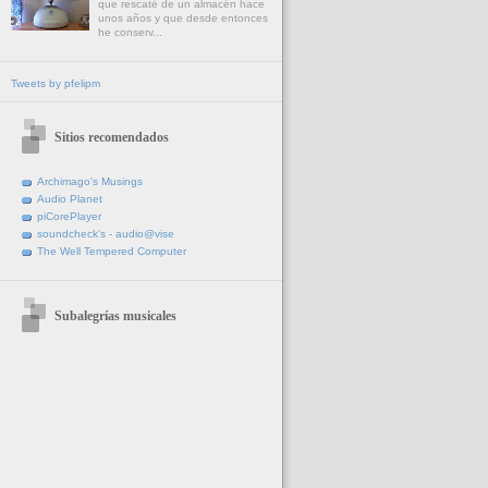
que rescaté de un almacén hace
unos años y que desde entonces
he conserv...
Tweets by pfelipm
Sitios recomendados
Archimago's Musings
Audio Planet
piCorePlayer
soundcheck's - audio@vise
The Well Tempered Computer
Subalegrías musicales