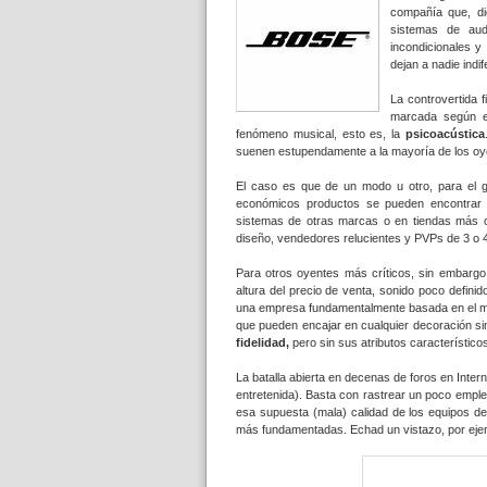
compañía que, di
sistemas de aud
incondicionales y
dejan a nadie indif
La controvertida 
marcada según e
fenómeno musical, esto es, la
psicoacústica
suenen estupendamente a la mayoría de los oye
El caso es que de un modo u otro, para el g
económicos productos se pueden encontrar 
sistemas de otras marcas o en tiendas más
diseño, vendedores relucientes y PVPs de 3 o 4
Para otros oyentes más críticos, sin embargo
altura del precio de venta, sonido poco defini
una empresa fundamentalmente basada en el má
que pueden encajar en cualquier decoración s
fidelidad,
pero sin sus atributos característic
La batalla abierta en decenas de foros en Inter
entretenida). Basta con rastrear un poco emple
esa supuesta (mala) calidad de los equipos d
más fundamentadas. Echad un vistazo, por eje