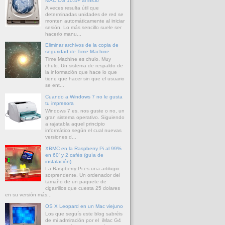
MAC OS 10.4+ al inicio
A veces resulta útil que
determinadas unidades de red se
monten automáticamente al iniciar
sesión. Lo más sencillo suele ser
hacerlo manu...
Eliminar archivos de la copia de
seguridad de Time Machine
Time Machine es chulo. Muy
chulo. Un sistema de respaldo de
la información que hace lo que
tiene que hacer sin que el usuario
se ent...
Cuando a Windows 7 no le gusta
tu impresora
Windows 7 es, nos guste o no, un
gran sistema operativo. Siguiendo
a rajatabla aquel principio
informático según el cual nuevas
versiones d...
XBMC en la Raspberry Pi al 99%
en 60' y 2 cafés (guía de
instalación)
La Raspberry Pi es una artilugio
sorprendente. Un ordenador del
tamaño de un paquete de
cigarrillos que cuesta 25 dolares
en su versión más...
OS X Leopard en un Mac viejuno
Los que seguís este blog sabréis
de mi admiración por el iMac G4