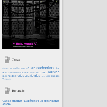
Temas
cacharritos
audio
cine
abusos
actualidad
Android
música
mac
hacks
internet
linux
libros
instantáneas
redes
subalegrías
racionalidad
videojuegos
viajes
Windows
Destacado
Cables ethernet "audiófilos": un experimento
casero