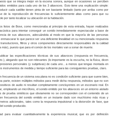
uesto que se integra mejor en la escena sonora, aunque en ocasiones se perciben
dos emitidos para cada uno de los 3 altavoces. Esto tiene una explicación simple:
ucir cada satélite tienen pinta de ser bastante limitado (tanto por arriba como por
se de la reproducción de frecuencias lo suficientemente altas como para que su
le por tanto localizar su ubicación en la habitación.
os listos de Bose, como mencionaba al principio de esta entrada, hayan realizados
 acústica para intentar conseguir un sonido inmediatamente espectacular a base de
uencia de sus altavoces, adecuándola al modo en que la mayoría de las personas
enmascarar lo que parece ser una deficiente linealidad en su mencionada respuesta
 transductores, filtros y otros componentes directamente responsables de la calidad
a más), puesto que para el común de los mortales van a sonar de muerte.
licar las especificaciones técnicas de sus altavoces (respuesta en frecuencia,
etc.), alegando que no son relevantes (lo importante es la escucha, no la física, dicen
 impresiones personales (y subjetivas) de cada uno... a menos que tengas montada en
 instrumentos de medida y tiempo suficiente para las consiguientes pruebas, claro.
n frecuencia de un sistema sea plana no es condición suficiente para que suene bien,
a parte, existen múltiples métodos para medir dicha respuesta, métodos que no son
spositivos de audio ni resultan completamente concluyentes en un escenario real. En
ar, empleando un micrófono, el sonido emitido por los altavoces en un entorno aislado
 de prueba sintéticos que obviamente no se corresponden con el contenido de un
en frecuencia del sonido emitido en un instante dado son muchísimo más ricas y
etros adicionales, tales como la respuesta impulsional o la distorsión de fase, que
del sonido producido.
ad para evaluar cuantitativamente la experiencia musical, que es por definición