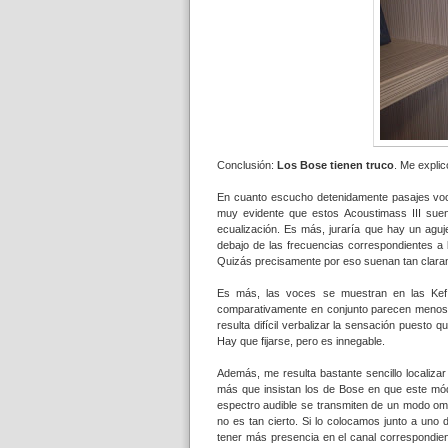
Conclusión:
Los
Bose tienen truco
. Me explic
En cuanto escucho detenidamente pasajes voc
muy evidente que estos Acoustimass III suena
ecualización. Es más, juraría que hay un agu
debajo de las frecuencias correspondientes a 
Quizás precisamente por eso suenan tan claram
Es más, las voces se muestran en las Kef
comparativamente en conjunto parecen menos 
resulta difícil verbalizar la sensación puesto
Hay que fijarse, pero es innegable.
Además, me resulta bastante sencillo localiza
más que insistan los de Bose en que este mód
espectro audible se transmiten de un modo omnid
no es tan cierto. Si lo colocamos junto a uno 
tener más presencia en el canal correspondien