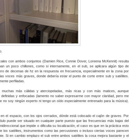
o.
ales con ambos conjuntos (Damien Rice, Connie Dover, Loreena McKennit) resulta
n un poco chillones, como si internamente, en el sub, se aplicara algún tipo de
jero de decenas de hz en la respuesta en frecuencia, especialmente en la zona por
las voces más graves, donde debería estar el punto de corte entre sub y satélites.
ente perfiladas.
 muchas más cálidas y aterciopeladas, más ricas y con más matices, aunque
definidas y enfocadas (lamento no saber expresarme con mayor claridad, pero me
 que no soy ningún experto ni tengo un oído especialmente entrenado para la música).
r en el espacio, con los ojos cerrados, dónde está colocado el cajón de graves. Por
ulo puede ser situado en cualquier parte puesto que las frecuencias más bajas del
ireccional que impide o dificulta su localización, el caso es que en la práctica esto
de los satélites, instrumentos como las percusiones o incluso ciertas voces parecen
te. Si en cambio emplazo el sub entre ambos satélites la cosa mejora bastante y el