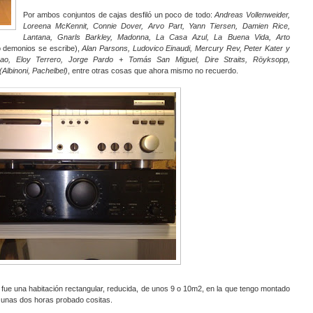
Por ambos conjuntos de cajas desfiló un poco de todo:
Andreas Vollenweider,
Loreena McKennit, Connie Dover, Arvo Part, Yann Tiersen, Damien Rice,
Lantana, Gnarls Barkley, Madonna, La Casa Azul, La Buena Vida, Arto
o demonios se escribe),
Alan Parsons, Ludovico Einaudi, Mercury Rev, Peter Kater y
eao, Eloy Terrero, Jorge Pardo + Tomás San Miguel, Dire Straits, Röyksopp,
(Albinoni, Pachelbel)
, entre otras cosas que ahora mismo no recuerdo.
e fue una habitación rectangular, reducida, de unos 9 o 10m2, en la que tengo montado
sé unas dos horas probado cositas.