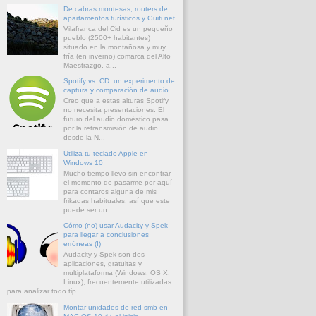
De cabras montesas, routers de
apartamentos turísticos y Guifi.net
Vilafranca del Cid es un pequeño
pueblo (2500+ habitantes)
situado en la montañosa y muy
fría (en inverno) comarca del Alto
Maestrazgo, a...
Spotify vs. CD: un experimento de
captura y comparación de audio
Creo que a estas alturas Spotify
no necesita presentaciones. El
futuro del audio doméstico pasa
por la retransmisión de audio
desde la N...
Utiliza tu teclado Apple en
Windows 10
Mucho tiempo llevo sin encontrar
el momento de pasarme por aquí
para contaros alguna de mis
frikadas habituales, así que este
puede ser un...
Cómo (no) usar Audacity y Spek
para llegar a conclusiones
erróneas (I)
Audacity y Spek son dos
aplicaciones, gratuitas y
multiplataforma (Windows, OS X,
Linux), frecuentemente utilizadas
para analizar todo tip...
Montar unidades de red smb en