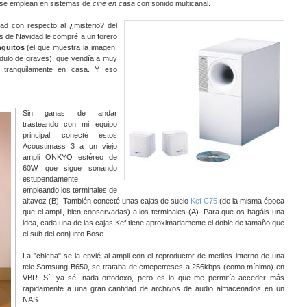
 se emplean en sistemas de
cine en casa
con sonido multicanal.
d con respecto al ¿misterio? del
s de Navidad le compré a un forero
nquitos
(el que muestra la imagen,
ódulo de graves), que vendía a muy
s tranquilamente en casa. Y eso
Sin ganas de andar
trasteando con mi equipo
principal, conecté estos
Acoustimass 3 a un viejo
ampli ONKYO estéreo de
60W, que sigue sonando
estupendamente,
empleando los terminales de
altavoz (B). También conecté unas cajas de suelo
Kef C75
(de la misma época
que el ampli, bien conservadas) a los terminales (A). Para que os hagáis una
idea, cada una de las cajas Kef tiene aproximadamente el doble de tamaño que
el sub del conjunto Bose.
La "chicha" se la envié al ampli con el reproductor de medios interno de una
tele Samsung B650, se trataba de emepetreses a 256kbps (como mínimo) en
VBR. Sí, ya sé, nada ortodoxo, pero es lo que me permitía acceder más
rapidamente a una gran cantidad de archivos de audio almacenados en un
NAS.