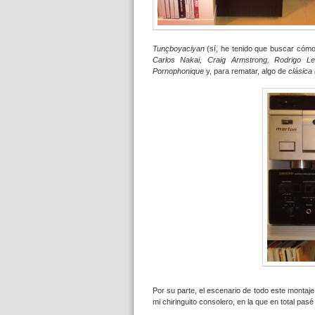
Tunçboyaciyan
(sí, he tenido que buscar cóm
Carlos Nakai, Craig Armstrong, Rodrigo L
Pornophonique
y, para rematar, algo de
clásica 
Por su parte, el escenario de todo este montaj
mi chiringuito consolero, en la que en total pa