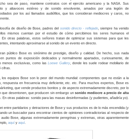
cho sea de paso, mantiene contratos con el ejercito americano y la NASA. Sus
io y altavoces estéreo y de sonido envolvente, amados por una legión de
 odiados por los así llamados audiófilos, que los consideran mediocres y caros, no
erente.
filosofía de diseño de Bose, padres del
sonido directo - reflejado
, siempre ha venido
llos mismos cuentan por el estudio de cómo percibimos los seres humanos el
. En otras palabras, estos señores tratan de optimizar sus sistemas para que les
ntes, intentando aproximarse al sonido de un evento en directo.
ran público Bose es sinónimo de prestigio, diseño y calidad. De hecho, sus nada
en puntos de exposición dedicados y normalmente apartados, curiosamente, de
 o menos exclusivas, como las
Loewe Gallery
, donde les suele rodear mobiliario de
 cifras.
, los equipos Bose son lo peor del mundo mundial: componentes que no están a la
do, respuesta en frecuencia muy deficiente, etc. etc. Para muchos expertos, Bose es
rketing, que vende productos bonitos y de aspecto extremadamente discreto, por lo
in que desentonen, que producen sin embargo un
sonido mediocre
a precio de alta
os. En otras palabras: sonido para las masas desinformadas (y pudientes, añadiría yo).
net entre partidarios y detractores de Bose y sus productos es de lo más encendida (y
ando un buscador para encontrar cientos de opiniones contradictorias al respecto de
e audio Bose, algunas extremadamente peregrinas y extremas, otras aparentemente
mplo,
aquí
y
aquí
.