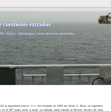
 cuestiones extrañas
AV, música, videojuegos y otros desvaríos personales.
éis la legendaria marca.
Bose
fue fundada en 1964 por Amar G. Bose, un ingeniero
o en el MIT quien pese a estar ya retirado sigue siendo el director técnico de esta