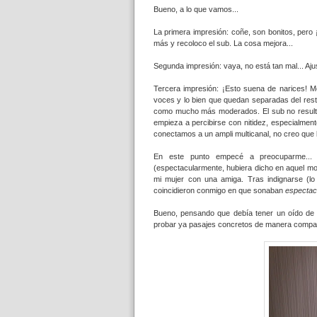
Bueno, a lo que vamos...
La primera impresión: coñe, son bonitos, pero 
más y recoloco el sub. La cosa mejora...
Segunda impresión: vaya, no está tan mal... Aju
Tercera impresión: ¡Esto suena de narices! M
voces y lo bien que quedan separadas del rest
como mucho más moderados. El sub no resulta 
empieza a percibirse con nitidez, especialmen
conectamos a un ampli multicanal, no creo que ll
En este punto empecé a preocuparme... 
(espectacularmente, hubiera dicho en aquel mo
mi mujer con una amiga. Tras indignarse (lo 
coincidieron conmigo en que sonaban
espectac
Bueno, pensando que debía tener un oído de m
probar ya pasajes concretos de manera compar